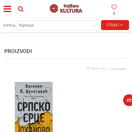
0
BESPLATNA ISPORUKA ZA IZNOSE PREKO 150KM!
Filteri
Sortiraj
PROIZVODI
Obriši sve
1
proizvoda