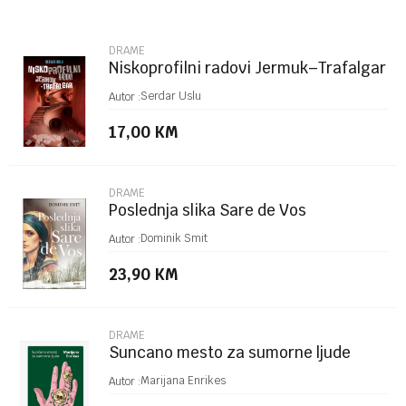
Email
DRAME
Niskoprofilni radovi Jermuk–Trafalgar
Poruka
Serdar Uslu
Autor :
17,00
KM
DRAME
Poslednja slika Sare de Vos
POŠALJI
Dominik Smit
Autor :
23,90
KM
DRAME
Suncano mesto za sumorne ljude
Marijana Enrikes
Autor :