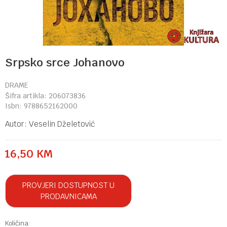
Srpsko srce Johanovo
DRAME
Šifra artikla:
206073836
Isbn:
9788652162000
Autor:
Veselin Dželetović
16,50
KM
PROVJERI DOSTUPNOST U
PRODAVNICAMA
Količina: