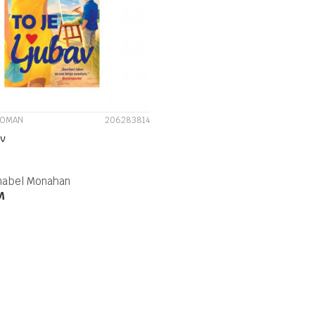
UPOREDI
ROMAN
206283814
av
nabel Monahan
M
DODAJ U KORPU