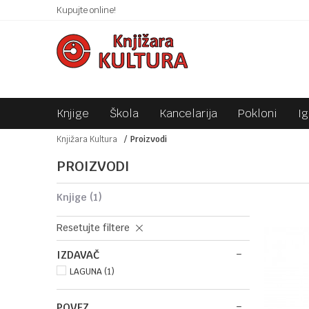
 10KM!
Kupujte online!
SIGURNO PLAĆANJE PLATNIM KARTICAMA!
Knjige
Škola
Kancelarija
Pokloni
I
Knjižara Kultura
Proizvodi
PROIZVODI
knjige
(1)
Resetujte filtere
IZDAVAČ
LAGUNA (1)
POVEZ