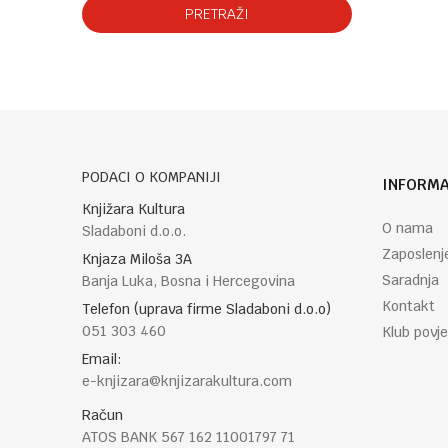
PRETRAŽI
PODACI O KOMPANIJI
INFORMA
Knjižara Kultura
O nama
Sladaboni d.o.o.
Zaposlenj
Knjaza Miloša 3A
Saradnja
Banja Luka, Bosna i Hercegovina
Kontakt
Telefon (uprava firme Sladaboni d.o.o)
051 303 460
Klub povje
Email:
e-knjizara@knjizarakultura.com
Račun
ATOS BANK 567 162 11001797 71