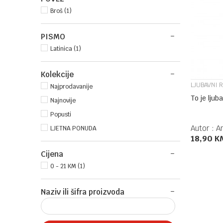
Broš (1)
PISMO
Latinica (1)
Kolekcije
LJUBAVNI 
Najprodavanije
To je ljub
Najnovije
Popusti
Autor :
A
LJETNA PONUDA
18,90
K
Cijena
0 - 21 KM (1)
Naziv ili šifra proizvoda