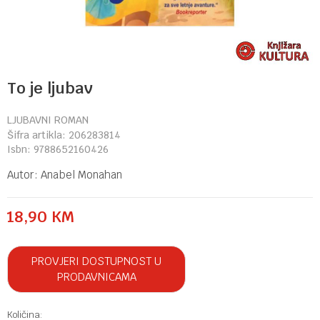
To je ljubav
LJUBAVNI ROMAN
Šifra artikla:
206283814
Isbn:
9788652160426
Autor:
Anabel Monahan
18,90
KM
PROVJERI DOSTUPNOST U
PRODAVNICAMA
Količina: