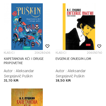
KLASICI
206280436
KLASICI
206050740
KAPETANOVA KĆI I DRUGE
EVGENIJE ONJEGIN LOM
PRIPOVETKE
Autor :
Aleksandar
Autor :
Aleksandar
Sergejevič Puškin
Sergejevič Puškin
31,70
KM
18,50
KM