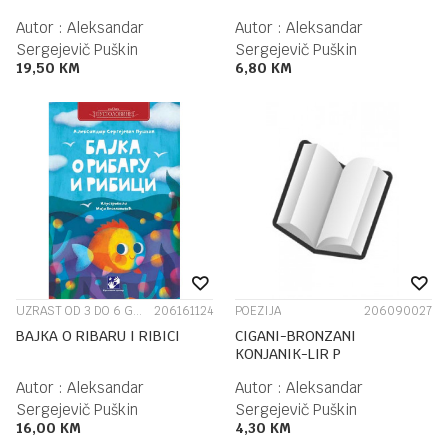
Autor :
Aleksandar
Autor :
Aleksandar
Sergejevič Puškin
Sergejevič Puškin
19,50
KM
6,80
KM
UZRAST OD 3 DO 6 GODINA
206161124
POEZIJA
206090027
BAJKA O RIBARU I RIBICI
CIGANI-BRONZANI
KONJANIK-LIR P
Autor :
Aleksandar
Autor :
Aleksandar
Sergejevič Puškin
Sergejevič Puškin
16,00
KM
4,30
KM