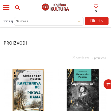
0
BESPLATNA ISPORUKA ZA IZNOSE PREKO 150KM!
Filteri
Sortiraj
PROIZVODI
Obriši sve
9
proizvoda