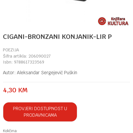
CIGANI-BRONZANI KONJANIK-LIR P
POEZIJA
Šifra artikla:
206090027
Isbn:
9788617323569
Autor:
Aleksandar Sergejevič Puškin
4,30
KM
PROVJERI DOSTUPNOST U
PRODAVNICAMA
Količina: