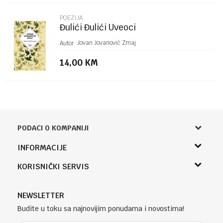
POEZIJA
Đulići Đulići Uveoci
Jovan Jovanović Zmaj
Autor :
14,00
KM
PODACI O KOMPANIJI
Knjižara Kultura
INFORMACIJE
Sladaboni d.o.o.
O nama
KORISNIČKI SERVIS
Knjaza Miloša 3A
Zaposlenje
Banja Luka, Bosna i Hercegovina
Uslovi korišćenja i prodaje
Saradnja
Telefon (uprava firme Sladaboni d.o.o)
Politika privatnosti
NEWSLETTER
Kontakt
051 303 460
Kako kupiti
Budite u toku sa najnovijim ponudama i novostima!
Klub povjerenja "Knjižara Kultura"
Email:
Načini plaćanja