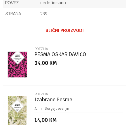
POVEZ
nedefinisano
STRANA
239
Ime/Nadimak
SLIČNI PROIZVODI
Email
POEZIJA
PESMA OSKAR DAVIČO
24,00
KM
Poruka
POEZIJA
Izabrane Pesme
POŠALJI
Sergej Jesenjin
Autor :
14,00
KM