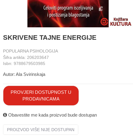
SKRIVENE TAJNE ENERGIJE
POPULARNA PSIHOLOGIJA
Šifra artikla:
206203647
Isbn:
9788679503985
Autor:
Ala Svirinskaja
PROVJERI DOSTUPNOST U
PRODAVNICAMA
Obavestite me kada proizvod bude dostupan
PROIZVOD VIŠE NIJE DOSTUPAN