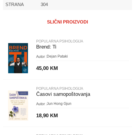
STRANA
304
Ime/Nadimak
SLIČNI PROIZVODI
Email
POPULARNA PSIHOLOGIJA
Brend: Ti
Poruka
Dejan Pataki
Autor :
45,00
KM
POPULARNA PSIHOLOGIJA
Časovi samopoštovanja
POŠALJI
Jun Hong Gjun
Autor :
18,90
KM