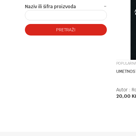
Naziv ili šifra proizvoda
PRETRAŽI
POPULARNA
UMETNOS
Autor :
R
20,00
K