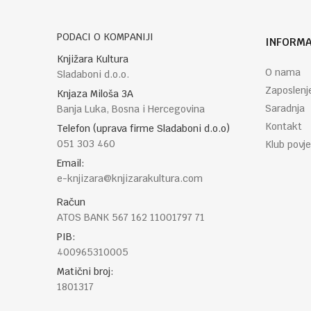
PODACI O KOMPANIJI
INFORMA
Knjižara Kultura
O nama
Sladaboni d.o.o.
Zaposlenj
Knjaza Miloša 3A
Saradnja
Banja Luka, Bosna i Hercegovina
Kontakt
Telefon (uprava firme Sladaboni d.o.o)
051 303 460
Klub povje
Email:
e-knjizara@knjizarakultura.com
Račun
ATOS BANK 567 162 11001797 71
PIB:
400965310005
Matični broj:
1801317