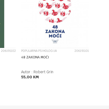
UPOREDI
206191102
POPULARNA PSIHOLOGIJA
206191101
48 ZAKONA MOĆI
Autor :
Robert Grin
55,00
KM
DODAJ U KORPU