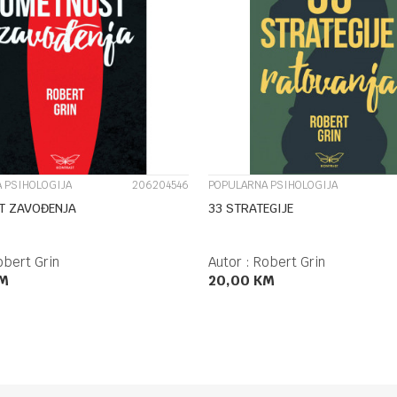
UPOREDI
UPOREDI
 PSIHOLOGIJA
206204546
POPULARNA PSIHOLOGIJA
T ZAVOĐENJA
33 STRATEGIJE
obert Grin
Autor :
Robert Grin
M
20,00
KM
DODAJ U KORPU
DODAJ U KORPU