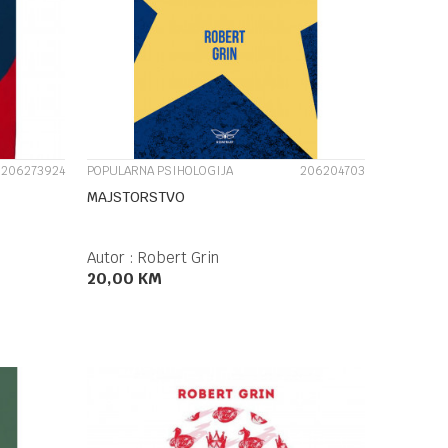
UPOREDI
206273924
POPULARNA PSIHOLOGIJA
206204703
MAJSTORSTVO
Autor :
Robert Grin
20,00
KM
DODAJ U KORPU