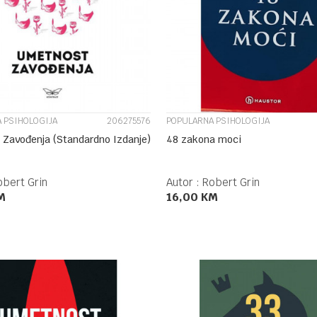
UPOREDI
UPOREDI
 PSIHOLOGIJA
206275576
POPULARNA PSIHOLOGIJA
Zavođenja (Standardno Izdanje)
48 zakona moci
obert Grin
Autor :
Robert Grin
M
16,00
KM
DODAJ U KORPU
DODAJ U KORPU