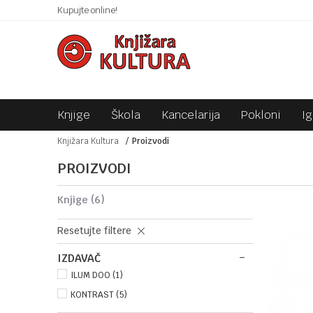
Kupujte online!
SIGURNO PLAĆANJE PLATNIM KARTICAMA!
Knjige
Škola
Kancelarija
Pokloni
I
Knjižara Kultura
Proizvodi
PROIZVODI
knjige
(6)
Resetujte filtere
IZDAVAČ
ILUM DOO (1)
KONTRAST (5)