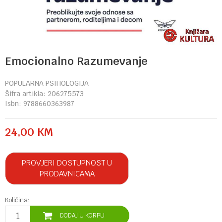
Emocionalno Razumevanje
POPULARNA PSIHOLOGIJA
Šifra artikla:
206275573
Isbn:
9788660363987
24,00
KM
PROVJERI DOSTUPNOST U
PRODAVNICAMA
Količina:
DODAJ U KORPU