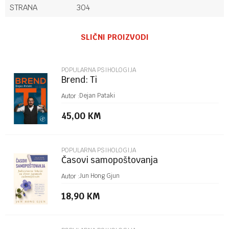
STRANA
304
Ime/Nadimak
SLIČNI PROIZVODI
Email
POPULARNA PSIHOLOGIJA
Brend: Ti
Poruka
Dejan Pataki
Autor :
45,00
KM
POPULARNA PSIHOLOGIJA
Časovi samopoštovanja
POŠALJI
Jun Hong Gjun
Autor :
18,90
KM