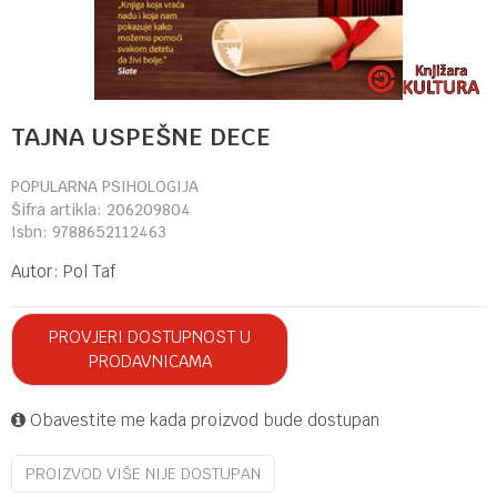
TAJNA USPEŠNE DECE
POPULARNA PSIHOLOGIJA
Šifra artikla:
206209804
Isbn:
9788652112463
Autor:
Pol Taf
PROVJERI DOSTUPNOST U
PRODAVNICAMA
Obavestite me kada proizvod bude dostupan
PROIZVOD VIŠE NIJE DOSTUPAN