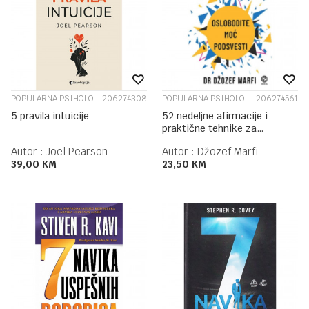
POPULARNA PSIHOLOGIJA
206274308
POPULARNA PSIHOLOGIJA
206274561
5 pravila intuicije
52 nedeljne afirmacije i
praktične tehnike za
oslobađanje moći vašeg
Autor :
Joel Pearson
Autor :
Džozef Marfi
podsvesn...
39,00
KM
23,50
KM