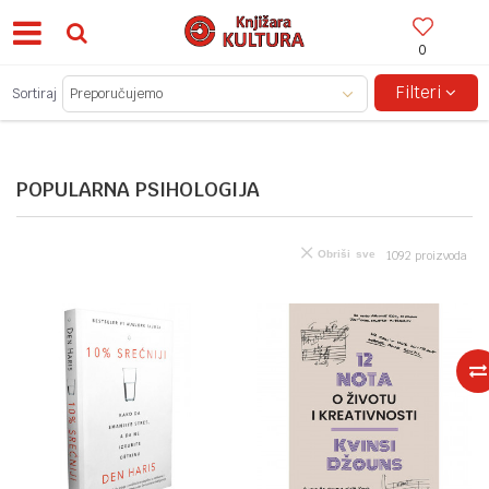
0
BESPLATNA ISPORUKA ZA IZNOSE PREKO 150KM!
Filteri
Sortiraj
POPULARNA PSIHOLOGIJA
Obriši sve
1092
proizvoda