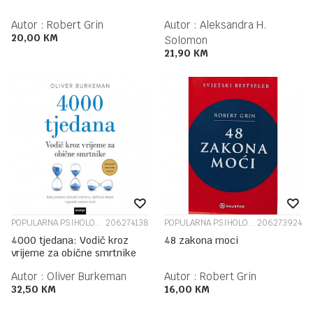
Autor :
Robert Grin
Autor :
Aleksandra H.
20,00
KM
Solomon
21,90
KM
POPULARNA PSIHOLOGIJA
206274138
POPULARNA PSIHOLOGIJA
206273924
4000 tjedana: Vodič kroz
48 zakona moci
vrijeme za obične smrtnike
Autor :
Oliver Burkeman
Autor :
Robert Grin
32,50
KM
16,00
KM