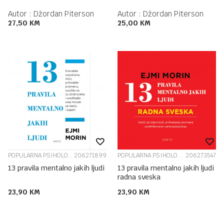
Autor :
Džordan Piterson
Autor :
Džordan Piterson
27,50
KM
25,00
KM
POPULARNA PSIHOLOGIJA
206271899
POPULARNA PSIHOLOGIJA
206273547
13 pravila mentalno jakih ljudi
13 pravila mentalno jakih ljudi
radna sveska
23,90
KM
23,90
KM