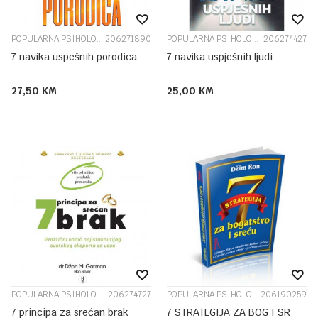
POPULARNA PSIHOLOGIJA
206271890
POPULARNA PSIHOLOGIJA
206274427
7 navika uspešnih porodica
7 navika uspješnih ljudi
27,50
KM
25,00
KM
POPULARNA PSIHOLOGIJA
206274727
POPULARNA PSIHOLOGIJA
206190259
7 principa za srećan brak
7 STRATEGIJA ZA BOG I SR