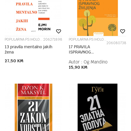
POPULARNA PSIHOLOGIJA
206271898
POPULARNA PSIHOLOGIJA
206080738
13 pravila mentalno jakih
17 PRAVILA
žena
ISPRAVNOG
ŽIVLJENJ
27,50
KM
Autor :
Og Mandino
15,90
KM