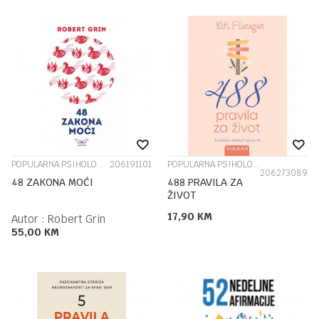
POPULARNA PSIHOLOGIJA
206191101
POPULARNA PSIHOLOGIJA
206273089
48 ZAKONA MOĆI
488 PRAVILA ZA
ŽIVOT
17,90
KM
Autor :
Robert Grin
55,00
KM