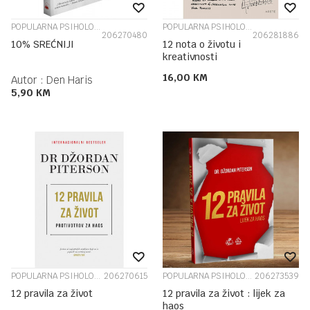
POPULARNA PSIHOLOGIJA
POPULARNA PSIHOLOGIJA
206270480
206281886
10% SREĆNIJI
12 nota o životu i
kreativnosti
16,00
KM
Autor :
Den Haris
5,90
KM
POPULARNA PSIHOLOGIJA
206270615
POPULARNA PSIHOLOGIJA
206273539
12 pravila za život
12 pravila za život : lijek za
haos