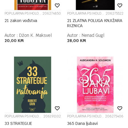
POPULARNA PSIHOLOGIJA
206274850
POPULARNA PSIHOLOGIJA
206275522
21 zakon vođstva
21 ZLATNA POLUGA KNJIŽARA
RIZNICA
Autor :
Džon K. Maksvel
Autor :
Nenad Gugl
20,00
KM
28,00
KM
POPULARNA PSIHOLOGIJA
206191102
POPULARNA PSIHOLOGIJA
206275406
33 STRATEGIJE
365 Dana ljubavi