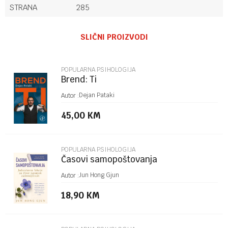
STRANA
285
Ime/Nadimak
SLIČNI PROIZVODI
Email
POPULARNA PSIHOLOGIJA
Brend: Ti
Poruka
Dejan Pataki
Autor :
45,00
KM
POPULARNA PSIHOLOGIJA
Časovi samopoštovanja
POŠALJI
Jun Hong Gjun
Autor :
18,90
KM