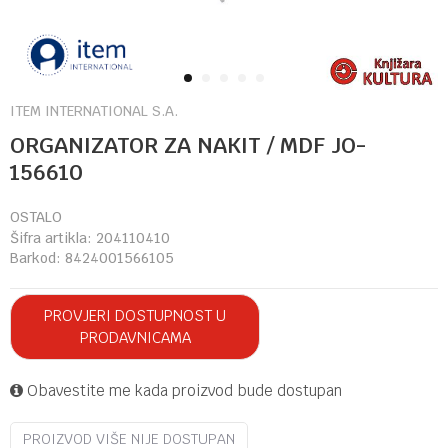
1
2
3
4
5
ITEM INTERNATIONAL S.A.
ORGANIZATOR ZA NAKIT / MDF JO-
156610
OSTALO
Šifra artikla:
204110410
Barkod:
8424001566105
PROVJERI DOSTUPNOST U
PRODAVNICAMA
Obavestite me kada proizvod bude dostupan
PROIZVOD VIŠE NIJE DOSTUPAN