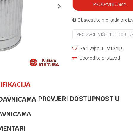
PRODAVNICAMA
Obavestite me kada proiz
PROIZVOD VIŠE NIJE DOSTU
Sačuvajte u listi želja
Uporedite proizvod
IFIKACIJA
PROVJERI DOSTUPNOST U
OSTALO
42,20
KM
DEKORACIJA
ELEPHANT
AVNICAMA
HOME
LP75080
MENTARI