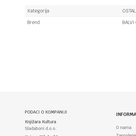
Kategorija
OSTA
Brend
BALVI 
Ime/Nadimak
Poruka
PODACI O KOMPANIJI
INFORMA
POŠALJI
Knjižara Kultura
O nama
Sladaboni d.o.o.
Zaposlenj