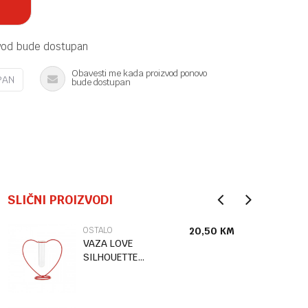
vod bude dostupan
Obavesti me kada proizvod ponovo
PAN
bude dostupan
SLIČNI PROIZVODI
OSTALO
20,50
KM
VAZA LOVE
SILHOUETTE
RED 15CM
METAL/GLA