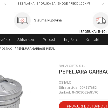
BESPLATNA ISPORUKA ZA IZNOSE PREKO 150KM!
Sigurna kupovina
ISPORUKA: 5-10 r
gračke
Slikarstvo
Popusti
Knjižare
Kontakt
OSTALO
PEPELJARA GARBAGE METAL
BALVI GIFTS S.L.
PEPELJARA GARBA
OSTALO
Šifra artikla:
204117682
Barkod:
8430306268590
PROVJERI DOSTUPNOST