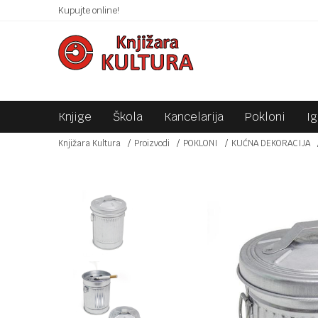
 10KM!
Kupujte online!
SIGURNO PLAĆANJE PLATNIM KARTICAMA!
Knjige
Škola
Kancelarija
Pokloni
I
Knjižara Kultura
Proizvodi
POKLONI
KUĆNA DEKORACIJA