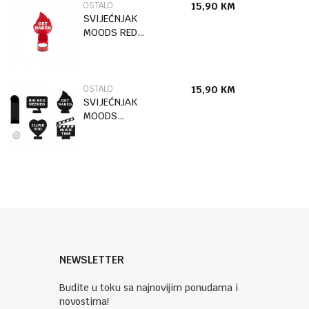
OSTALO
15,90
KM
SVIJEĆNJAK
MOODS RED
METAL
OSTALO
15,90
KM
SVIJEĆNJAK
MOODS
BLACK METAL
NEWSLETTER
Budite u toku sa najnovijim ponudama i
novostima!