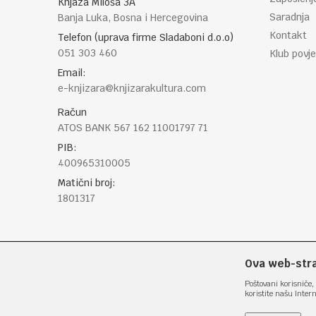
Knjaza Miloša 3A
Saradnja
Banja Luka, Bosna i Hercegovina
Kontakt
Telefon (uprava firme Sladaboni d.o.o)
051 303 460
Klub povje
Email:
e-knjizara@knjizarakultura.com
Račun
ATOS BANK 567 162 11001797 71
PIB:
400965310005
Matični broj:
1801317
Ova web-stran
Poštovani korisniče, 
koristite našu Inter