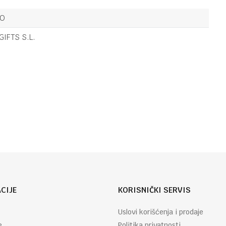
OSTALO
22,90
KM
FIGURA ELLI
LO
GIFTS S.L.
OSTALO
63,30
KM
VAZNA
Email
STAKLENA
PINK FLORAL
L LP75770
CIJE
KORISNIČKI SERVIS
Uslovi korišćenja i prodaje
e
Politika privatnosti