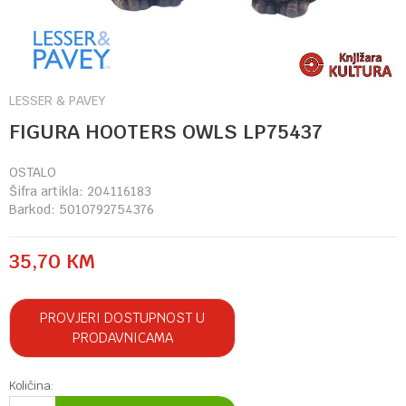
LESSER & PAVEY
FIGURA HOOTERS OWLS LP75437
OSTALO
Šifra artikla:
204116183
Barkod:
5010792754376
35,70
KM
PROVJERI DOSTUPNOST U
PRODAVNICAMA
Količina: