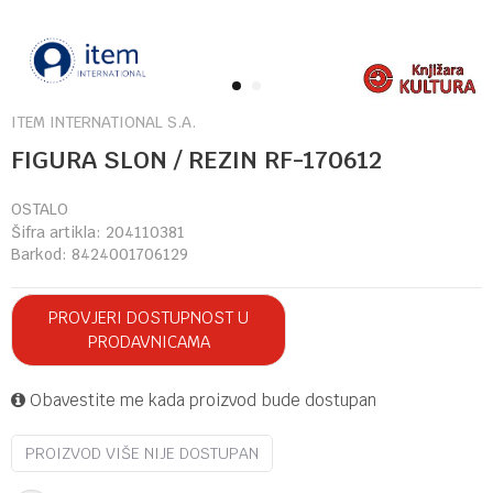
1
2
ITEM INTERNATIONAL S.A.
FIGURA SLON / REZIN RF-170612
OSTALO
Šifra artikla:
204110381
Barkod:
8424001706129
PROVJERI DOSTUPNOST U
PRODAVNICAMA
Obavestite me kada proizvod bude dostupan
PROIZVOD VIŠE NIJE DOSTUPAN