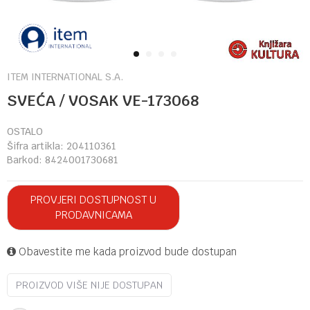
1
2
3
4
ITEM INTERNATIONAL S.A.
SVEĆA / VOSAK VE-173068
OSTALO
Šifra artikla:
204110361
Barkod:
8424001730681
PROVJERI DOSTUPNOST U
PRODAVNICAMA
Obavestite me kada proizvod bude dostupan
PROIZVOD VIŠE NIJE DOSTUPAN