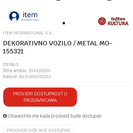
1
2
ITEM INTERNATIONAL S.A.
DEKORATIVNO VOZILO / METAL MO-
155321
OSTALO
Šifra artikla:
204110295
Barkod:
8424001553211
PROVJERI DOSTUPNOST U
PRODAVNICAMA
Obavestite me kada proizvod bude dostupan
PROIZVOD VIŠE NIJE DOSTUPAN