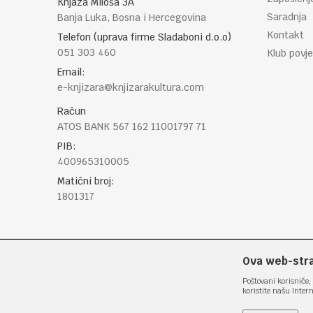
Knjaza Miloša 3A
Saradnja
Banja Luka, Bosna i Hercegovina
Kontakt
Telefon (uprava firme Sladaboni d.o.o)
051 303 460
Klub povje
Email:
e-knjizara@knjizarakultura.com
Račun
ATOS BANK 567 162 11001797 71
PIB:
400965310005
Matični broj:
1801317
Ova web-stran
Poštovani korisniče, 
koristite našu Inter