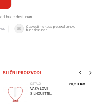
vod bude dostupan
Obavesti me kada proizvod ponovo
PAN
bude dostupan
SLIČNI PROIZVODI
OSTALO
20,50
KM
VAZA LOVE
SILHOUETTE
RED 15CM
METAL/GLA