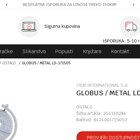
BESPLATNA ISPORUKA ZA IZNOSE PREKO 150KM!
Sigurna kupovina
ISPORUKA: 5-10 r
gračke
Slikarstvo
Popusti
Knjižare
Kontakt
OSTALO
GLOBUS / METAL LD-171505
ITEM INTERNATIONAL S.A.
GLOBUS / METAL L
OSTALO
Šifra artikla:
204110286
Barkod:
8424001715053
PROVJERI DOSTUPNOST