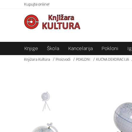
 10KM!
Kupujte online!
SIGURNO PLAĆANJE PLATNIM KARTICAMA!
Knjige
Škola
Kancelarija
Pokloni
I
Knjižara Kultura
Proizvodi
POKLONI
KUĆNA DEKORACIJA