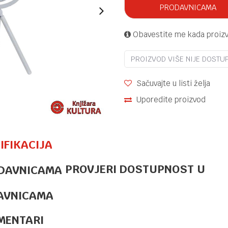
PRODAVNICAMA
Obavestite me kada proiz
PROIZVOD VIŠE NIJE DOSTU
Sačuvajte u listi želja
Uporedite proizvod
IFIKACIJA
PROVJERI DOSTUPNOST U
OSTALO
35,70
KM
FIGURA
HOOTERS
AVNICAMA
OWL WITH
BABIES
MENTARI
LP75439