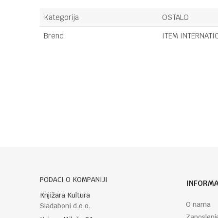
Kategorija
OSTALO
Brend
ITEM INTERNATI
Ime/Nadimak
Poruka
PODACI O KOMPANIJI
INFORMA
POŠALJI
Knjižara Kultura
O nama
Sladaboni d.o.o.
Zaposlenj