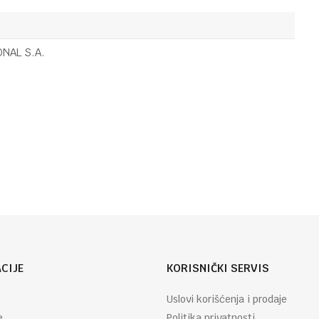
OSTALO
42,20
KM
DEKORACIJA
ELEPHANT
HOME
ONAL S.A.
LP75080
OSTALO
22,90
KM
FIGURA ELLI
Email
CIJE
KORISNIČKI SERVIS
Uslovi korišćenja i prodaje
e
Politika privatnosti