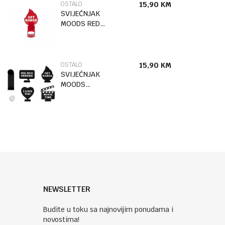
OSTALO
15,90
KM
SVIJEĆNJAK
MOODS RED
METAL
OSTALO
15,90
KM
SVIJEĆNJAK
MOODS
BLACK METAL
NEWSLETTER
Budite u toku sa najnovijim ponudama i
novostima!