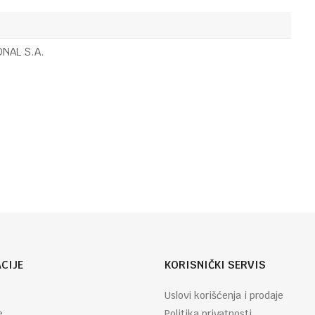
OSTALO
22,90
KM
FIGURA ELLI
ONAL S.A.
OSTALO
63,30
KM
VAZNA
Email
STAKLENA
PINK FLORAL
L LP75770
CIJE
KORISNIČKI SERVIS
Uslovi korišćenja i prodaje
e
Politika privatnosti