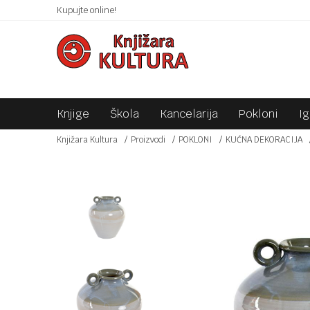
 10KM!
Kupujte online!
SIGURNO PLAĆANJE PLATNIM KARTICAMA!
Knjige
Škola
Kancelarija
Pokloni
I
Knjižara Kultura
Proizvodi
POKLONI
KUĆNA DEKORACIJA