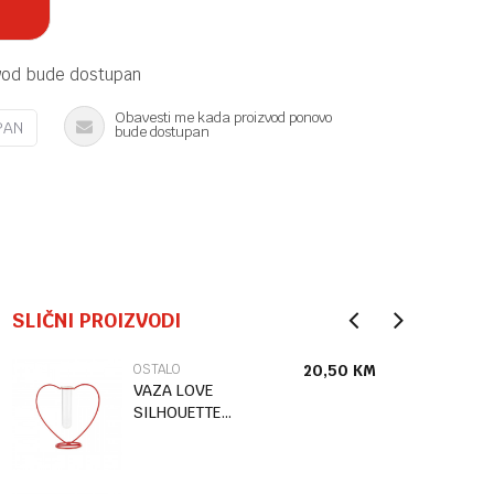
vod bude dostupan
Obavesti me kada proizvod ponovo
PAN
bude dostupan
SLIČNI PROIZVODI
OSTALO
20,50
KM
VAZA LOVE
SILHOUETTE
RED 15CM
METAL/GLA