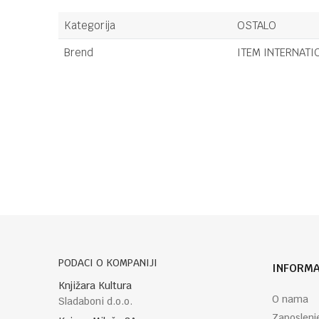
Kategorija
OSTALO
Brend
ITEM INTERNATI
Ime/Nadimak
Poruka
PODACI O KOMPANIJI
INFORMA
POŠALJI
Knjižara Kultura
O nama
Sladaboni d.o.o.
Zaposlenj