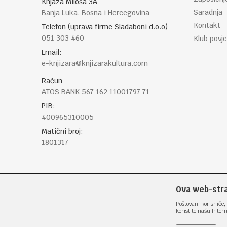
Knjaza Miloša 3A
Saradnja
Banja Luka, Bosna i Hercegovina
Kontakt
Telefon (uprava firme Sladaboni d.o.o)
051 303 460
Klub povje
Email:
e-knjizara@knjizarakultura.com
Račun
ATOS BANK 567 162 11001797 71
PIB:
400965310005
Matični broj:
1801317
Ova web-stran
Poštovani korisniče, 
koristite našu Inter