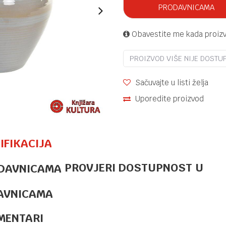
PRODAVNICAMA
Obavestite me kada proiz
PROIZVOD VIŠE NIJE DOSTU
Sačuvajte u listi želja
Uporedite proizvod
IFIKACIJA
PROVJERI DOSTUPNOST U
OSTALO
42,20
KM
DEKORACIJA
ELEPHANT
AVNICAMA
HOME
LP75080
MENTARI