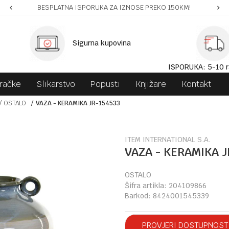
BESPLATNA ISPORUKA ZA IZNOSE PREKO 150KM!
Sigurna kupovina
ISPORUKA: 5-10 r
gračke
Slikarstvo
Popusti
Knjižare
Kontakt
OSTALO
VAZA - KERAMIKA JR-154533
ITEM INTERNATIONAL S.A.
VAZA - KERAMIKA J
OSTALO
Šifra artikla:
204109866
Barkod:
8424001545339
PROVJERI DOSTUPNOST