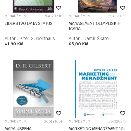
MENADŽMENT
214020236
MENADŽMENT
214020153
LIDERSTVO DATA STATUS
MANAGEMENT OLIMPIJSKIH
IGARA
Autor :
Piter G. Northaus
Autor :
Damir Škaro
41,90
KM
65,00
KM
MENADŽMENT
206191681
MENADŽMENT
214020243
MAPA USPEHA
MARKETING MENADŽMENT 15.