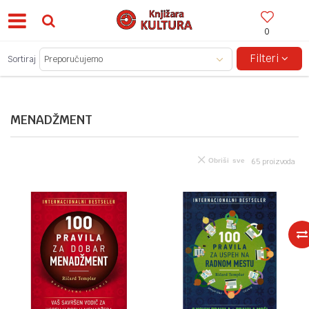
0
BESPLATNA ISPORUKA ZA IZNOSE PREKO 150KM!
Filteri
Sortiraj
MENADŽMENT
Obriši sve
65
proizvoda