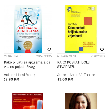
MENADŽMENT
206271396
MENADŽMENT
214020124
Kako plivati sa ajkulama a da
KAKO POSTATI BOLJI
vas ne pojedu živog
STVARATELJ
Autor :
Harvi Makej
Autor :
Anjan V. Thakor
17,90
KM
43,00
KM