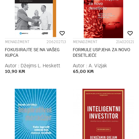
MENADŽMENT
206202713
MENADŽMENT
214020121
FOKUSIRAJTE SE NA VAŠEG
FORMULE USPJEHA ZA NOVO
KUPCA
DESETLJEĆE
Autor :
Džejms L. Heskett
Autor :
A. Vizjak
10,90
KM
65,00
KM