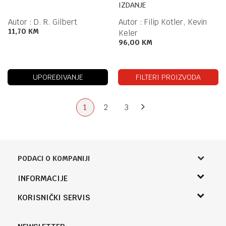
IZDANJE
Autor :
D. R. Gilbert
Autor :
Filip Kotler, Kevin
11,70
KM
Keler
96,00
KM
UPOREĐIVANJE
FILTERI PROIZVODA
1
2
3
PODACI O KOMPANIJI
Knjižara Kultura
INFORMACIJE
Sladaboni d.o.o.
O nama
KORISNIČKI SERVIS
Knjaza Miloša 3A
Zaposlenje
Banja Luka, Bosna i Hercegovina
Uslovi korišćenja i prodaje
Saradnja
Telefon (uprava firme Sladaboni d.o.o)
Politika privatnosti