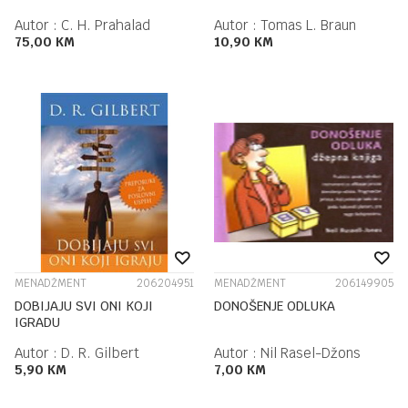
Autor :
C. H. Prahalad
Autor :
Tomas L. Braun
75,00
KM
10,90
KM
MENADŽMENT
206204951
MENADŽMENT
206149905
DOBIJAJU SVI ONI KOJI
DONOŠENJE ODLUKA
IGRADU
Autor :
D. R. Gilbert
Autor :
Nil Rasel-Džons
5,90
KM
7,00
KM