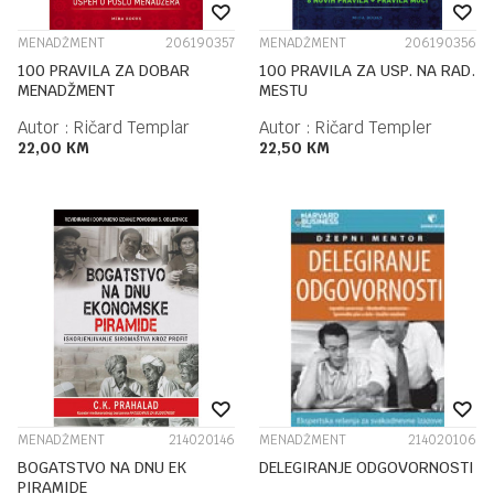
MENADŽMENT
206190357
MENADŽMENT
206190356
100 PRAVILA ZA DOBAR
100 PRAVILA ZA USP. NA RAD.
MENADŽMENT
MESTU
Autor :
Ričard Templar
Autor :
Ričard Templer
22,00
KM
22,50
KM
MENADŽMENT
214020146
MENADŽMENT
214020106
BOGATSTVO NA DNU EK
DELEGIRANJE ODGOVORNOSTI
PIRAMIDE