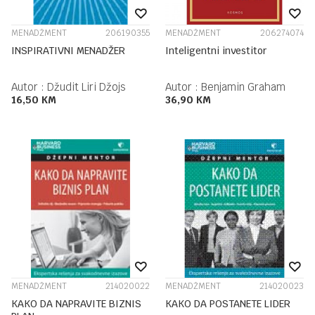
MENADŽMENT
206190355
MENADŽMENT
206274074
INSPIRATIVNI MENADŽER
Inteligentni investitor
Autor :
Džudit Liri Džojs
Autor :
Benjamin Graham
16,50
KM
36,90
KM
MENADŽMENT
214020022
MENADŽMENT
214020023
KAKO DA NAPRAVITE BIZNIS
KAKO DA POSTANETE LIDER