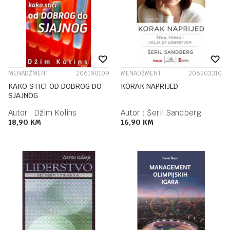
MENADŽMENT
206190109
MENADŽMENT
206203310
KAKO STICI OD DOBROG DO
KORAK NAPRIJED
SJAJNOG
Autor :
Džim Kolins
Autor :
Šeril Sandberg
18,90
KM
16,90
KM