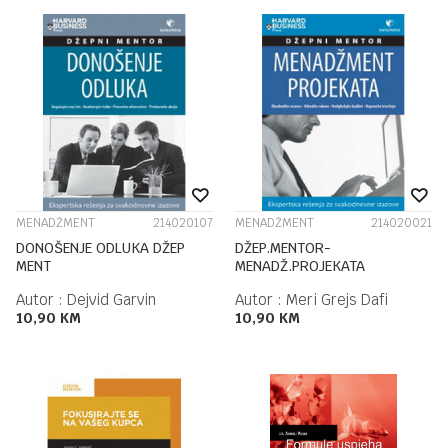
MENADŽMENT
214020107
MENADŽMENT
214020021
DONOŠENJE ODLUKA DŽEP
DŽEP.MENTOR-
MENT
MENADŽ.PROJEKATA
Autor :
Dejvid Garvin
Autor :
Meri Grejs Dafi
10,90
KM
10,90
KM