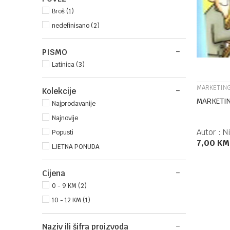
Broš (1)
nedefinisano (2)
PISMO
Latinica (3)
MARKETIN
Kolekcije
MARKETI
Najprodavanije
Najnovije
Autor :
N
Popusti
7,00
KM
LJETNA PONUDA
Cijena
0 - 9 KM (2)
10 - 12 KM (1)
Naziv ili šifra proizvoda