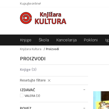
 10KM!
Kupujte online!
SIGURNO PLAĆANJE PLATNIM KARTICAMA!
Knjige
Škola
Kancelarija
Pokloni
I
Knjižara Kultura
Proizvodi
PROIZVODI
knjige
(3)
Resetujte filtere
IZDAVAČ
VALERA (3)
POVEZ