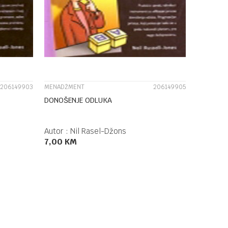
UPOREDI
206149903
MENADŽMENT
206149905
DONOŠENJE ODLUKA
Autor :
Nil Rasel-Džons
7,00
KM
DODAJ U KORPU