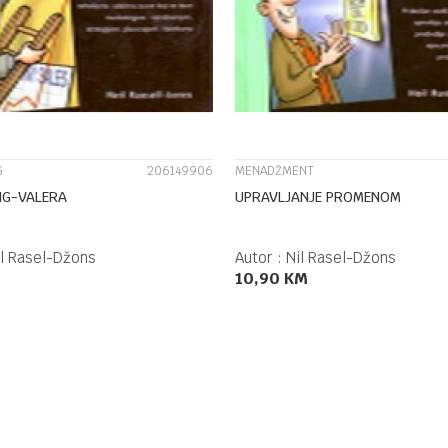
UPOREDI
UPOREDI
G
206149906
MENADŽMENT
NG-VALERA
UPRAVLJANJE PROMENOM
il Rasel-Džons
Autor :
Nil Rasel-Džons
10,90
KM
DODAJ U KORPU
DODAJ U KORPU