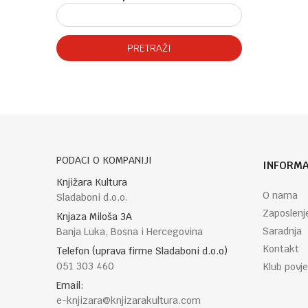
PRETRAŽI
PODACI O KOMPANIJI
INFORMA
Knjižara Kultura
O nama
Sladaboni d.o.o.
Zaposlenj
Knjaza Miloša 3A
Saradnja
Banja Luka, Bosna i Hercegovina
Kontakt
Telefon (uprava firme Sladaboni d.o.o)
051 303 460
Klub povje
Email:
e-knjizara@knjizarakultura.com