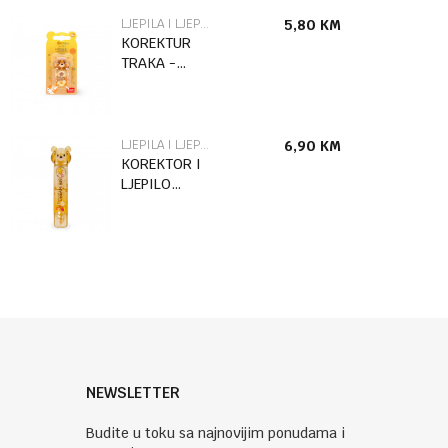
LJEPILA I LJEPLJIVE TRAKE
5,80
KM
KOREKTUR
TRAKA -
PLISANI
MEDVJEDICI
CTCAT0004
LJEPILA I LJEPLJIVE TRAKE
6,90
KM
KOREKTOR I
LJEPILO
TRAKA -
PLIŠANI
MEDVJEDIĆ
CGT0002
NEWSLETTER
Budite u toku sa najnovijim ponudama i