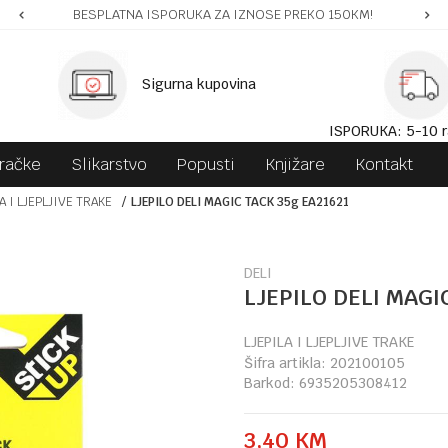
BESPLATNA ISPORUKA ZA IZNOSE PREKO 150KM!
Sigurna kupovina
ISPORUKA: 5-10 r
gračke
Slikarstvo
Popusti
Knjižare
Kontakt
A I LJEPLJIVE TRAKE
LJEPILO DELI MAGIC TACK 35g EA21621
DELI
LJEPILO DELI MAGI
LJEPILA I LJEPLJIVE TRAKE
Šifra artikla:
202100105
Barkod:
6935205308412
3,40
KM