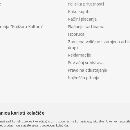
e
Politika privatnosti
Kako kupiti
Načini plaćanja
renja "Knjižara Kultura"
Plaćanje karticama
Isporuka
Zamjena veličine i zamjena artik
drugi
Reklamacije
Povraćaj sredstava
Pravo na odustajanje
Najčešća pitanja
ica koristi kolačiće
naš sajt koristi cookies (kolačiće) u cilju poboljšanja korisničkog iskustva. Ukoliko nastavit
net prodavnicu slažete se sa upotrebom kolačića.