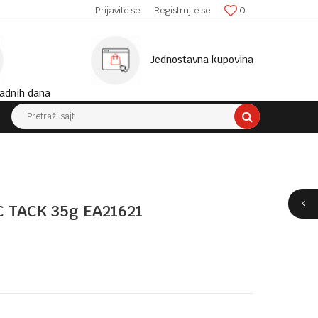
SIGURNA ISPORUKA!
Prijavite se
Registrujte se
0
MINIM
Jednostavna kupovina
adnih dana
Pretraži sajt
C TACK 35g EA21621