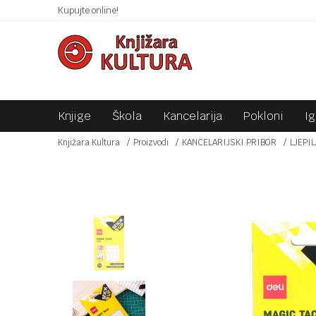
 10KM!
Kupujte online!
SIGURNO PLAĆANJE PLATNIM KARTICAMA!
Knjige
Škola
Kancelarija
Pokloni
I
Knjižara Kultura
Proizvodi
KANCELARIJSKI PRIBOR
LJEPIL