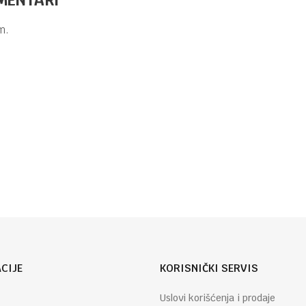
LJEPILA I LJEPLJIVE TRAKE
11,40
KM
m.
SELOTEJP
DEKORATIVNI
IVE TRAKE
5/1 - KITTY
Email
LJEPILA I LJEPLJIVE TRAKE
1,60
KM
LJEPILO U
STIKU 15GR
24/1
CIJE
KORISNIČKI SERVIS
Uslovi korišćenja i prodaje