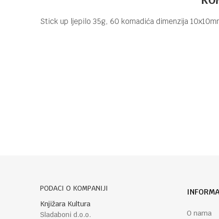
Stick up ljepilo 35g, 60 komadića dimenzija 10x10m
Kategorija
LJEPILA I LJEPLJ
Brend
DELI
Ime/Nadimak
Poruka
POŠALJI
PODACI O KOMPANIJI
INFORMA
Knjižara Kultura
O nama
Sladaboni d.o.o.