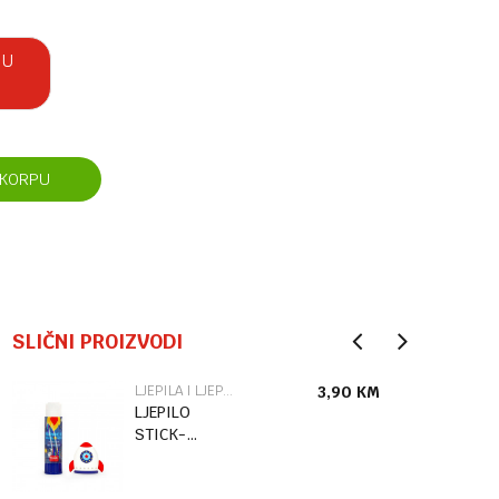
 U
 KORPU
SLIČNI PROIZVODI
LJEPILA I LJEPLJIVE TRAKE
3,90
KM
LJEPILO
STICK-
ROCKET
GLU0006