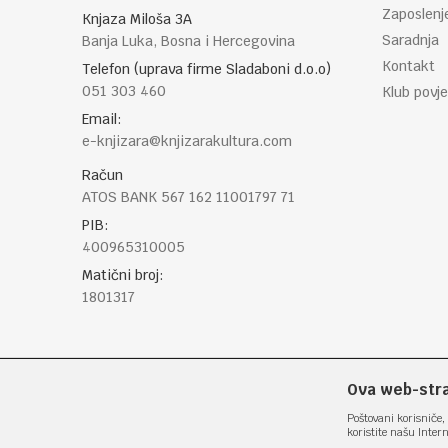
Zaposlenj
Knjaza Miloša 3A
Saradnja
Banja Luka, Bosna i Hercegovina
Kontakt
Telefon (uprava firme Sladaboni d.o.o)
051 303 460
Klub povje
Email:
e-knjizara@knjizarakultura.com
Račun
ATOS BANK 567 162 11001797 71
PIB:
400965310005
Matični broj:
1801317
Ova web-stran
Poštovani korisniče, 
koristite našu Inter