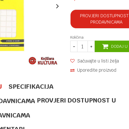
PROVJERI DOSTUPNOST
PRODAVNICAMA
Količina:
DODAJ U
Sačuvajte u listi želja
Uporedite proizvod
U
SPECIFIKACIJA
PROVJERI DOSTUPNOST U
LJEPILA I LJEPLJIVE TRAKE
11,40
KM
SELOTEJP
DEKORATIVNI
AVNICAMA
5/1 - MAGIC
MENTARI