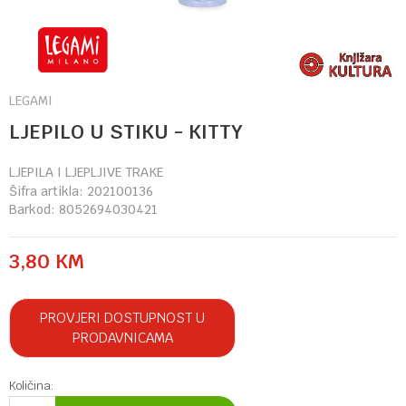
LEGAMI
LJEPILO U STIKU - KITTY
LJEPILA I LJEPLJIVE TRAKE
Šifra artikla:
202100136
Barkod:
8052694030421
3,80
KM
PROVJERI DOSTUPNOST U
PRODAVNICAMA
Količina: