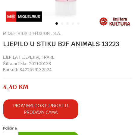
1
2
3
4
5
MIQUELRIUS DIFFUSION . S.A.
LJEPILO U STIKU B2F ANIMALS 13223
LJEPILA I LJEPLJIVE TRAKE
Šifra artikla:
202100138
Barkod:
8422593132524
4,40
KM
PROVJERI DOSTUPNOST U
PRODAVNICAMA
Količina: