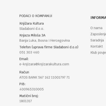
POŠALJI
PODACI O KOMPANIJI
INFORMA
Knjižara Kultura
O nama
Sladaboni d.o.o.
Zaposlenj
Knjaza Miloša 3A
Saradnja
Banja Luka, Bosna i Hercegovina
Kontakt
Telefon (uprava firme Sladaboni d.o.o)
051 303 460
Klub povje
Email:
e-knjizara@knjizarakultura.com
Račun
ATOS BANK 567 162 11001797 71
PIB:
400965310005
Matični broj:
1801317