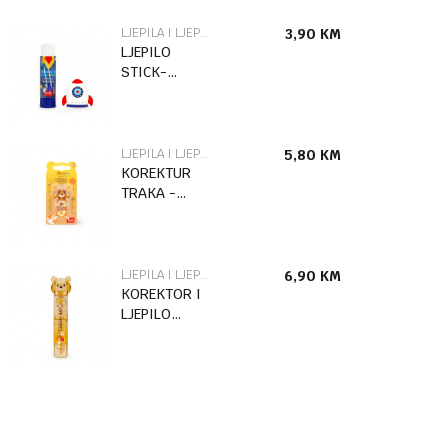
LJEPILA I LJEPLJIVE TRAKE
3,90
KM
LJEPILO
STICK-
ROCKET
GLU0006
LJEPILA I LJEPLJIVE TRAKE
5,80
KM
KOREKTUR
TRAKA -
PLISANI
MEDVJEDICI
CTCAT0004
LJEPILA I LJEPLJIVE TRAKE
6,90
KM
KOREKTOR I
LJEPILO
TRAKA -
PLIŠANI
MEDVJEDIĆ
CGT0002