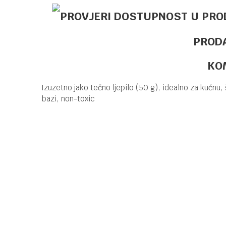
PROD
KO
Izuzetno jako tečno ljepilo (50 g), idealno za kućnu,
bazi, non-toxic
Kategorija
LJEPILA I LJEPLJ
Brend
OFFISHOP
Ime/Nadimak
Poruka