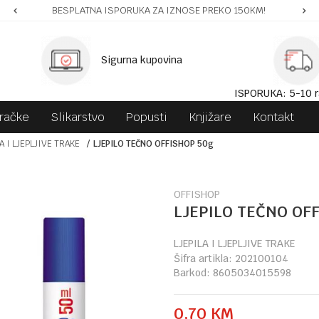
BESPLATNA ISPORUKA ZA IZNOSE PREKO 150KM!
Sigurna kupovina
ISPORUKA: 5-10 r
gračke
Slikarstvo
Popusti
Knjižare
Kontakt
A I LJEPLJIVE TRAKE
LJEPILO TEČNO OFFISHOP 50g
OFFISHOP
LJEPILO TEČNO OF
LJEPILA I LJEPLJIVE TRAKE
Šifra artikla:
202100104
Barkod:
8605034015598
0,70
KM