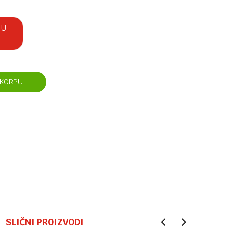
 U
 KORPU
SLIČNI PROIZVODI