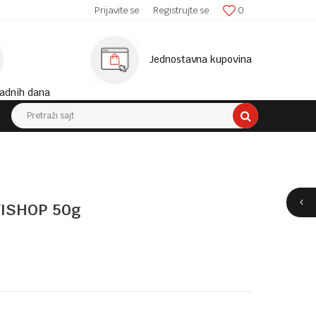
SIGURNA ISPORUKA!
Prijavite se
Registrujte se
0
MINIM
Jednostavna kupovina
adnih dana
Pretraži sajt
FISHOP 50g