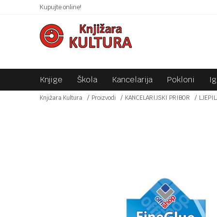
 10KM!
Kupujte online!
SIGURNO PLAĆANJE PLATNIM KARTICAMA!
Knjige
Škola
Kancelarija
Pokloni
I
Knjižara Kultura
Proizvodi
KANCELARIJSKI PRIBOR
LJEPIL