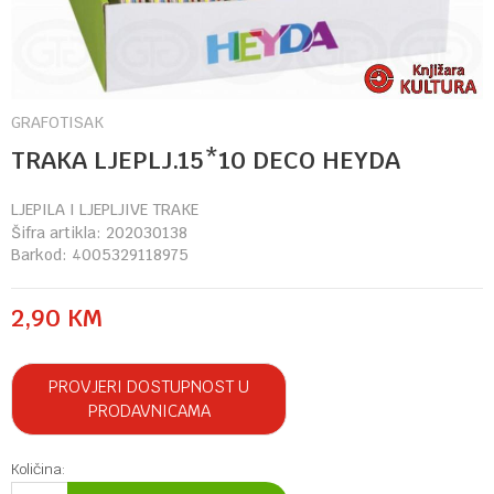
GRAFOTISAK
TRAKA LJEPLJ.15*10 DECO HEYDA
LJEPILA I LJEPLJIVE TRAKE
Šifra artikla:
202030138
Barkod:
4005329118975
2,90
KM
PROVJERI DOSTUPNOST U
PRODAVNICAMA
Količina: