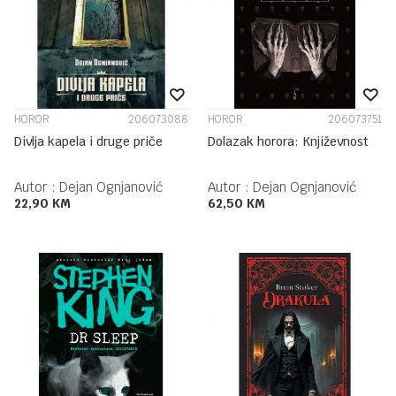
HOROR
206073088
HOROR
206073751
Divlja kapela i druge priče
Dolazak horora: Književnost
Autor :
Dejan Ognjanović
Autor :
Dejan Ognjanović
22,90
KM
62,50
KM