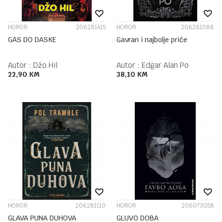
HOROR
206281415
HOROR
206281088
GAS DO DASKE
Gavran i najbolje priče
Autor :
Džo Hil
Autor :
Edgar Alan Po
22,90
KM
38,10
KM
HOROR
206281110
HOROR
206073058
GLAVA PUNA DUHOVA
GLUVO DOBA