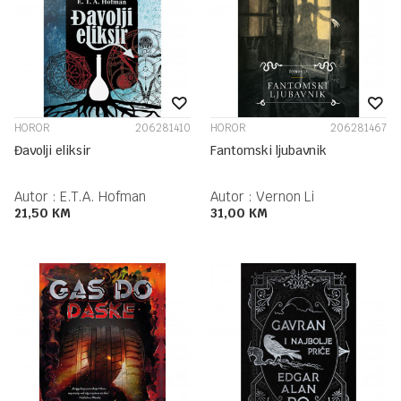
HOROR
206281410
HOROR
206281467
Đavolji eliksir
Fantomski ljubavnik
Autor :
E.T.A. Hofman
Autor :
Vernon Li
21,50
KM
31,00
KM