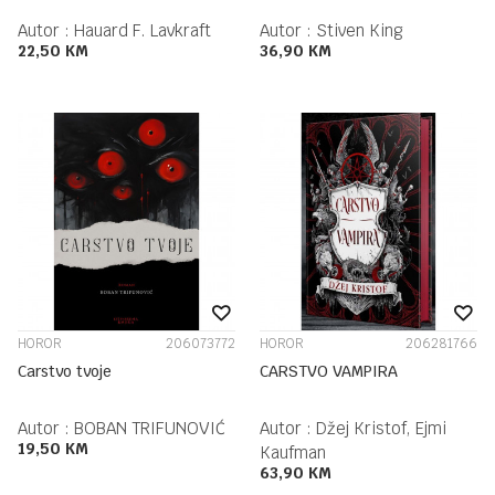
Autor :
Hauard F. Lavkraft
Autor :
Stiven King
22,50
KM
36,90
KM
HOROR
206073772
HOROR
206281766
Carstvo tvoje
CARSTVO VAMPIRA
Autor :
BOBAN TRIFUNOVIĆ
Autor :
Džej Kristof, Ejmi
19,50
KM
Kaufman
63,90
KM