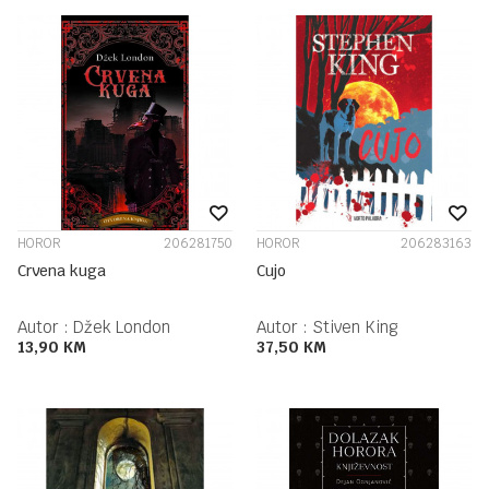
HOROR
206281750
HOROR
206283163
Crvena kuga
Cujo
Autor :
Džek London
Autor :
Stiven King
13,90
KM
37,50
KM