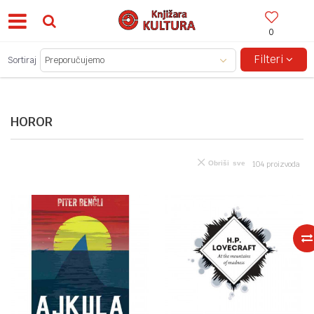
0
BESPLATNA ISPORUKA ZA IZNOSE PREKO 150KM!
Filteri
Sortiraj
HOROR
Obriši sve
104
proizvoda