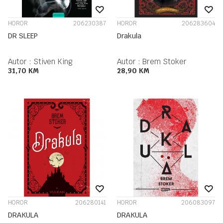
HOROR
206230387
HOROR
206283604
DR SLEEP
Drakula
Autor :
Stiven King
Autor :
Brem Stoker
31,70
KM
28,90
KM
HOROR
206280141
HOROR
206083097
DRAKULA
DRAKULA