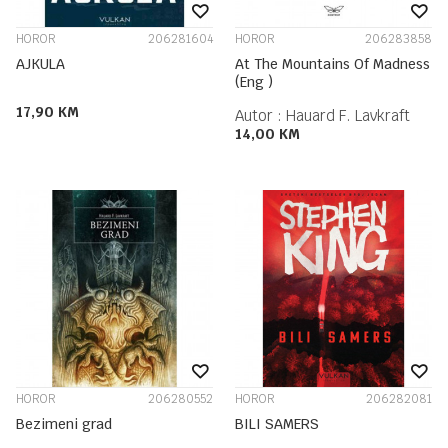
HOROR
206281604
HOROR
206283858
AJKULA
At The Mountains Of Madness
(Eng )
17,90
KM
Autor :
Hauard F. Lavkraft
14,00
KM
HOROR
206280552
HOROR
206282081
Bezimeni grad
BILI SAMERS