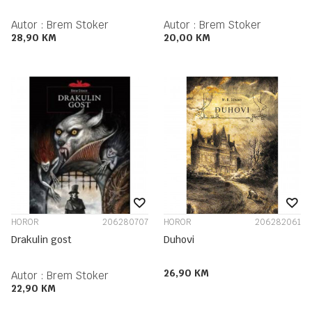
Autor :
Brem Stoker
Autor :
Brem Stoker
28,90
KM
20,00
KM
HOROR
206280707
HOROR
206282061
Drakulin gost
Duhovi
26,90
KM
Autor :
Brem Stoker
22,90
KM