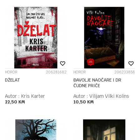
HOROR
206281682
HOROR
206233858
DŽELAT
ĐAVOLJE NAOČARE I DR
ČUDNE PRIČE
Autor :
Kris Karter
Autor :
Vilijam Vilki Kolins
22,50
KM
10,50
KM