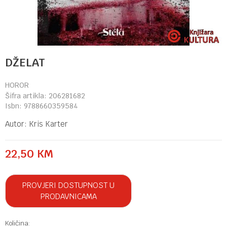
DŽELAT
HOROR
Šifra artikla:
206281682
Isbn:
9788660359584
Autor:
Kris Karter
22,50
KM
PROVJERI DOSTUPNOST U
PRODAVNICAMA
Količina: