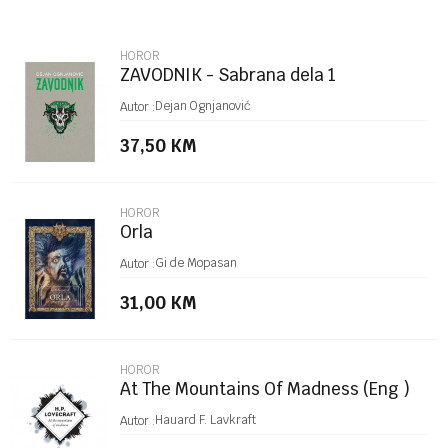
Email
HOROR
ZAVODNIK - Sabrana dela 1
Poruka
Dejan Ognjanović
Autor :
37,50
KM
HOROR
Orla
POŠALJI
Gi de Mopasan
Autor :
31,00
KM
HOROR
At The Mountains Of Madness (Eng )
Hauard F. Lavkraft
Autor :