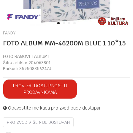
1
2
3
4
FANDY
FOTO ALBUM MM-46200M BLUE 1 10*15
FOTO RAMOVI I ALBUMI
Šifra artikla:
204063801
Barkod:
8595083562474
PROVJERI DOSTUPNOST U
PRODAVNICAMA
Obavestite me kada proizvod bude dostupan
PROIZVOD VIŠE NIJE DOSTUPAN