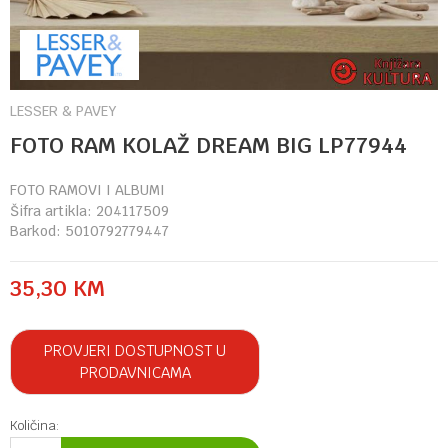
LESSER & PAVEY
FOTO RAM KOLAŽ DREAM BIG LP77944
FOTO RAMOVI I ALBUMI
Šifra artikla:
204117509
Barkod:
5010792779447
35,30
KM
PROVJERI DOSTUPNOST U
PRODAVNICAMA
Količina: