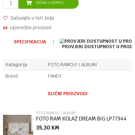
DODAJ U KORPU
Sačuvajte u listi želja
Uporedite proizvod
SPECIFIKACIJA
PROVJERI DOSTUPNOST U PROD
Kategorija
FOTO RAMOVI I ALBUMI
Brend
FANDY
Ime/Nadimak
SLIČNI PROIZVODI
Email
FOTO RAMOVI I ALBUMI
FOTO RAM KOLAŽ DREAM BIG LP77944
35,30
KM
Poruka