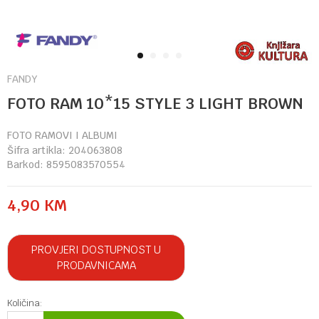
1
2
3
4
FANDY
FOTO RAM 10*15 STYLE 3 LIGHT BROWN
FOTO RAMOVI I ALBUMI
Šifra artikla:
204063808
Barkod:
8595083570554
4,90
KM
PROVJERI DOSTUPNOST U
PRODAVNICAMA
Količina: