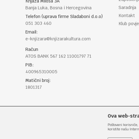
Knjaza Miloša 3A
Saradnja
Banja Luka, Bosna i Hercegovina
Kontakt
Telefon (uprava firme Sladaboni d.o.o)
051 303 460
Klub povje
Email:
e-knjizara@knjizarakultura.com
Račun
ATOS BANK 567 162 11001797 71
PIB:
400965310005
Matični broj:
1801317
Ova web-stran
Poštovani korisniče, 
koristite našu Inter