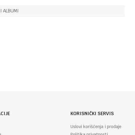
FOTO RAMOVI I ALBUMI
16,90
KM
FOTO ALBUM
I ALBUMI
MM-
46304/2B
STORK 1
10*15
FOTO RAMOVI I ALBUMI
15,10
KM
FOTO ALBUM
Email
MM-46304/2
SHAPE 2
10*15
CIJE
KORISNIČKI SERVIS
Uslovi korišćenja i prodaje
e
Politika privatnosti