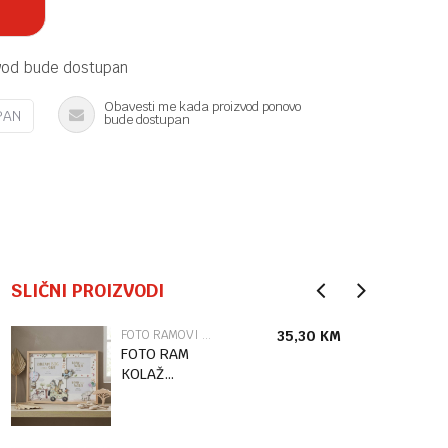
vod bude dostupan
Obavesti me kada proizvod ponovo
PAN
bude dostupan
SLIČNI PROIZVODI
FOTO RAMOVI I ALBUMI
35,30
KM
FOTO RAM
KOLAŽ
DREAM BIG
LP77944