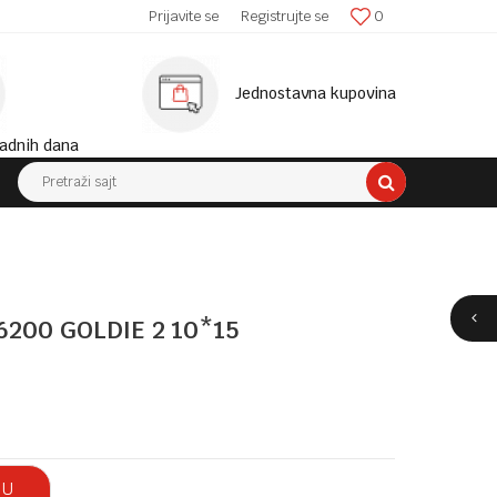
SIGURNA ISPORUKA!
Prijavite se
Registrujte se
0
MINIM
Jednostavna kupovina
adnih dana
Pretraži sajt
200 GOLDIE 2 10*15
 U