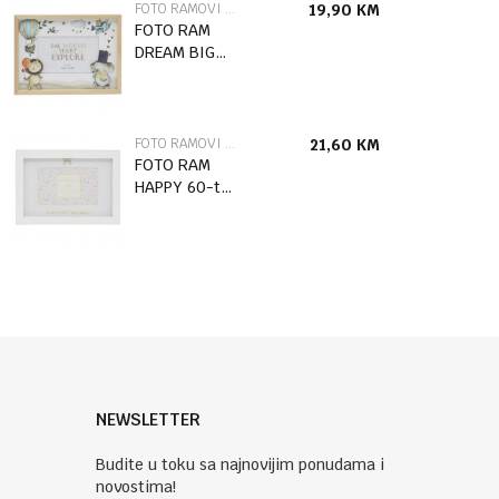
FOTO RAMOVI I ALBUMI
19,90
KM
FOTO RAM
DREAM BIG
LP77942
FOTO RAMOVI I ALBUMI
21,60
KM
FOTO RAM
HAPPY 60-ti
ROĐENDAN
LP76899
NEWSLETTER
Budite u toku sa najnovijim ponudama i
novostima!