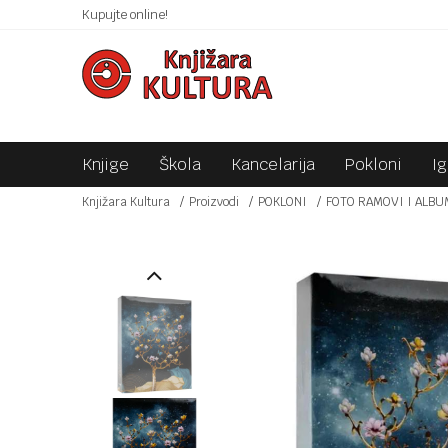
 10KM!
Kupujte online!
SIGURNO PLAĆANJE PLATNIM KARTICAMA!
Knjige
Škola
Kancelarija
Pokloni
I
Knjižara Kultura
Proizvodi
POKLONI
FOTO RAMOVI I ALBU