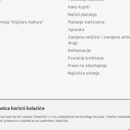
Kako kupiti
Načini plaćanja
renja "Knjižara Kultura"
Plaćanje karticama
Isporuka
Zamjena veličine i zamjena artik
drugi
Reklamacije
Povraćaj sredstava
Pravo na odustajanje
Najčešća pitanja
ica koristi kolačiće
naš sajt koristi cookies (kolačiće) u cilju poboljšanja korisničkog iskustva. Ukoliko nastavit
net prodavnicu slažete se sa upotrebom kolačića.