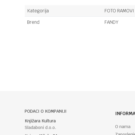
Kategorija
FOTO RAMOVI 
Brend
FANDY
Ime/Nadimak
Poruka
PODACI O KOMPANIJI
INFORMA
POŠALJI
Knjižara Kultura
O nama
Sladaboni d.o.o.
Zaposlenj