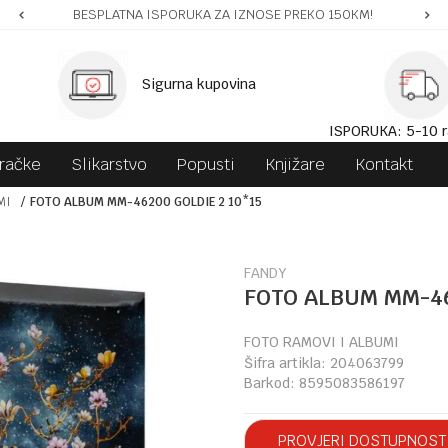
BESPLATNA ISPORUKA ZA IZNOSE PREKO 150KM!
Sigurna kupovina
ISPORUKA: 5-10 r
gračke
Slikarstvo
Popusti
Knjižare
Kontakt
MI
FOTO ALBUM MM-46200 GOLDIE 2 10*15
FANDY
FOTO ALBUM MM-46
FOTO RAMOVI I ALBUMI
Šifra artikla:
204063799
Barkod:
8595083586197
PROVJERI DOSTUPNOST