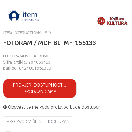
ITEM INTERNATIONAL S.A.
FOTORAM / MDF BL-MF-155133
FOTO RAMOVI I ALBUMI
Šifra artikla:
204063413
Barkod:
8424001551330
PROVJERI DOSTUPNOST U
PRODAVNICAMA
Obavestite me kada proizvod bude dostupan
PROIZVOD VIŠE NIJE DOSTUPAN