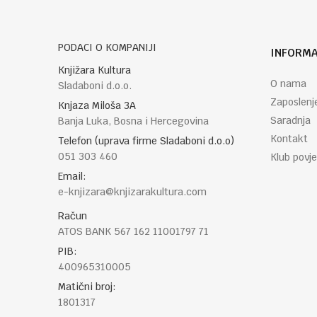
PODACI O KOMPANIJI
INFORMA
POŠALJI
Knjižara Kultura
O nama
Sladaboni d.o.o.
Zaposlenj
Knjaza Miloša 3A
Saradnja
Banja Luka, Bosna i Hercegovina
Kontakt
Telefon (uprava firme Sladaboni d.o.o)
051 303 460
Klub povje
Email:
e-knjizara@knjizarakultura.com
Račun
ATOS BANK 567 162 11001797 71
PIB:
400965310005
Matični broj:
1801317