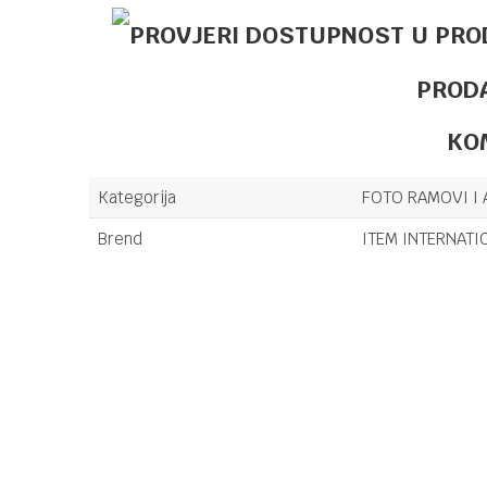
PROD
KO
Kategorija
FOTO RAMOVI I 
Brend
ITEM INTERNATI
Ime/Nadimak
Poruka