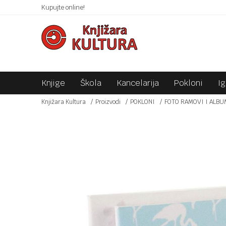
 10KM!
Kupujte online!
SIGURNO PLAĆANJE PLATNIM KARTICAMA!
Knjige
Škola
Kancelarija
Pokloni
I
Knjižara Kultura
Proizvodi
POKLONI
FOTO RAMOVI I ALBU