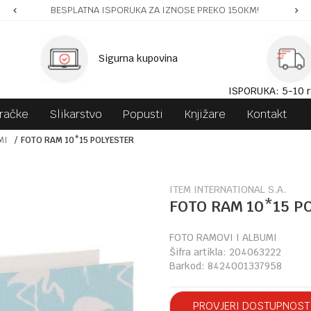
BESPLATNA ISPORUKA ZA IZNOSE PREKO 150KM!
Sigurna kupovina
ISPORUKA: 5-10 r
gračke
Slikarstvo
Popusti
Knjižare
Kontakt
MI
FOTO RAM 10*15 POLYESTER
ITEM INTERNATIONAL S.A.
FOTO RAM 10*15 P
FOTO RAMOVI I ALBUMI
Šifra artikla:
204063222
Barkod:
8424001337958
PROVJERI DOSTUPNOST