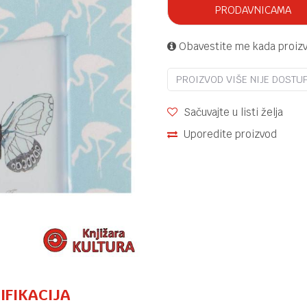
PRODAVNICAMA
Obavestite me kada proiz
PROIZVOD VIŠE NIJE DOSTU
Sačuvajte u listi želja
Uporedite proizvod
IFIKACIJA