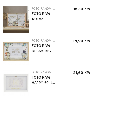
FOTO RAMOVI I ALBUMI
35,30
KM
FOTO RAM
KOLAŽ
DREAM BIG
LP77944
FOTO RAMOVI I ALBUMI
19,90
KM
FOTO RAM
DREAM BIG
LP77942
FOTO RAMOVI I ALBUMI
21,60
KM
FOTO RAM
HAPPY 60-ti
ROĐENDAN
LP76899