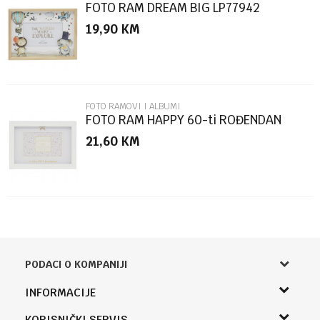
FOTO RAM DREAM BIG LP77942
19,90
KM
POŠALJI
FOTO RAMOVI I ALBUMI
FOTO RAM HAPPY 60-ti ROĐENDAN
LP76899
21,60
KM
PODACI O KOMPANIJI
Knjižara Kultura
INFORMACIJE
Sladaboni d.o.o.
O nama
KORISNIČKI SERVIS