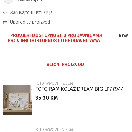
Sačuvajte u listi želja
Uporedite proizvod
KOME
PROVJERI DOSTUPNOST U PRODAVNICAMA
Ime/Nadimak
SLIČNI PROIZVODI
Email
FOTO RAMOVI I ALBUMI
FOTO RAM KOLAŽ DREAM BIG LP77944
35,30
KM
Poruka
FOTO RAMOVI I ALBUMI