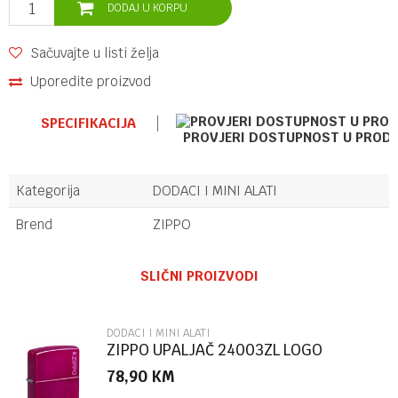
DODAJ U KORPU
Sačuvajte u listi želja
Uporedite proizvod
SPECIFIKACIJA
PROVJERI DOSTUPNOST U PROD
Kategorija
DODACI I MINI ALATI
Brend
ZIPPO
Ime/Nadimak
SLIČNI PROIZVODI
Email
DODACI I MINI ALATI
ZIPPO UPALJAČ 24003ZL LOGO
78,90
KM
Poruka