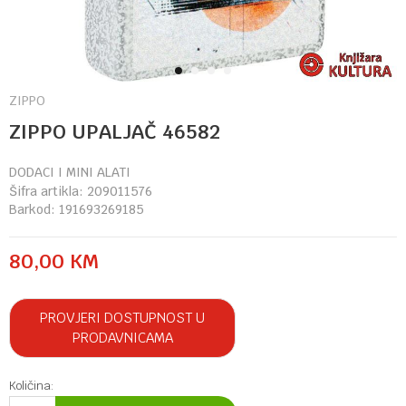
1
2
3
4
ZIPPO
ZIPPO UPALJAČ 46582
DODACI I MINI ALATI
Šifra artikla:
209011576
Barkod:
191693269185
80,00
KM
PROVJERI DOSTUPNOST U
PRODAVNICAMA
Količina: