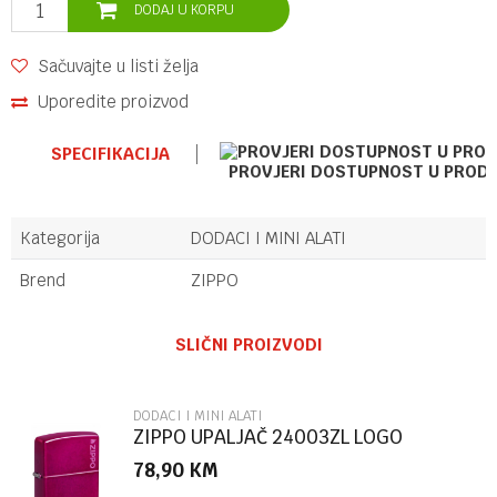
DODAJ U KORPU
Sačuvajte u listi želja
Uporedite proizvod
SPECIFIKACIJA
PROVJERI DOSTUPNOST U PROD
Kategorija
DODACI I MINI ALATI
Brend
ZIPPO
Ime/Nadimak
SLIČNI PROIZVODI
Email
DODACI I MINI ALATI
ZIPPO UPALJAČ 24003ZL LOGO
78,90
KM
Poruka