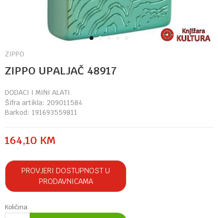
1
2
3
4
5
ZIPPO
ZIPPO UPALJAČ 48917
DODACI I MINI ALATI
Šifra artikla:
209011584
Barkod:
191693559811
164,10
KM
PROVJERI DOSTUPNOST U
PRODAVNICAMA
Količina: