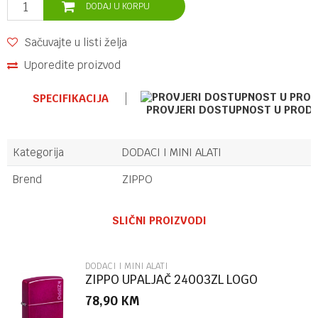
DODAJ U KORPU
Sačuvajte u listi želja
Uporedite proizvod
SPECIFIKACIJA
PROVJERI DOSTUPNOST U PROD
Kategorija
DODACI I MINI ALATI
Brend
ZIPPO
Ime/Nadimak
SLIČNI PROIZVODI
Email
DODACI I MINI ALATI
ZIPPO UPALJAČ 24003ZL LOGO
78,90
KM
Poruka