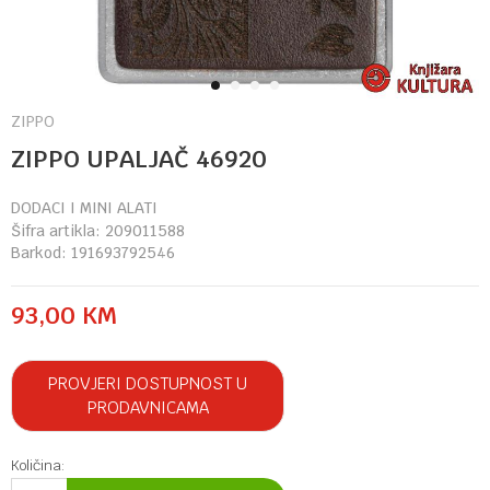
1
2
3
4
ZIPPO
ZIPPO UPALJAČ 46920
DODACI I MINI ALATI
Šifra artikla:
209011588
Barkod:
191693792546
93,00
KM
PROVJERI DOSTUPNOST U
PRODAVNICAMA
Količina: