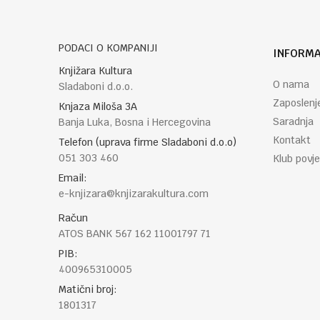
PODACI O KOMPANIJI
INFORMA
POŠALJI
Knjižara Kultura
O nama
Sladaboni d.o.o.
Zaposlenj
Knjaza Miloša 3A
Saradnja
Banja Luka, Bosna i Hercegovina
Kontakt
Telefon (uprava firme Sladaboni d.o.o)
051 303 460
Klub povje
Email:
e-knjizara@knjizarakultura.com
Račun
ATOS BANK 567 162 11001797 71
PIB:
400965310005
Matični broj:
1801317