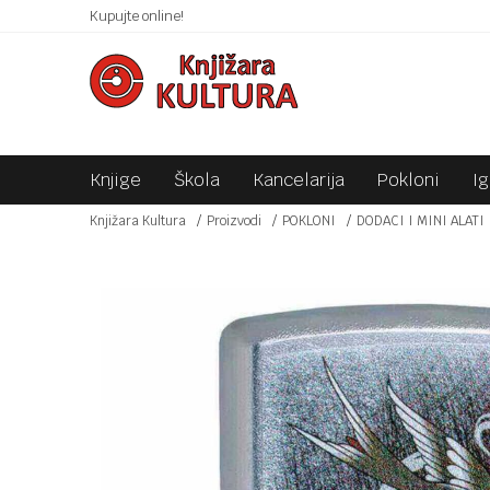
 10KM!
Kupujte online!
SIGURNO PLAĆANJE PLATNIM KARTICAMA!
Knjige
Škola
Kancelarija
Pokloni
I
Knjižara Kultura
Proizvodi
POKLONI
DODACI I MINI ALATI