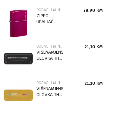
DODACI I MINI ALATI
78,90
KM
ZIPPO
UPALJAČ
24003ZL
LOGO
DODACI I MINI ALATI
21,10
KM
VIŠENAMJENSKA
OLOVKA THE
ARCHITECT
BLACK BOX
DODACI I MINI ALATI
21,10
KM
VIŠENAMJENSKA
OLOVKA THE
ARCHITECT
MULTICOLOR