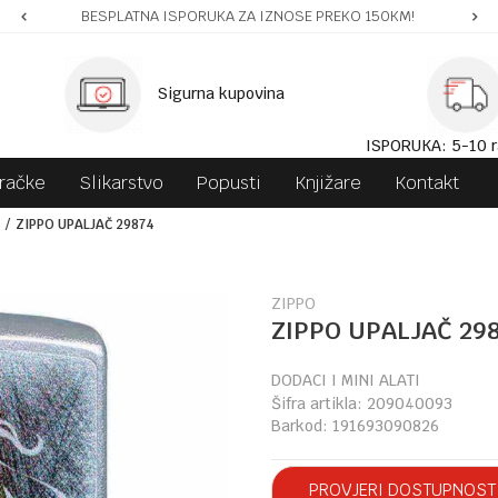
BESPLATNA ISPORUKA ZA IZNOSE PREKO 150KM!
Sigurna kupovina
ISPORUKA: 5-10 r
gračke
Slikarstvo
Popusti
Knjižare
Kontakt
ZIPPO UPALJAČ 29874
ZIPPO
ZIPPO UPALJAČ 29
DODACI I MINI ALATI
Šifra artikla:
209040093
Barkod:
191693090826
PROVJERI DOSTUPNOST