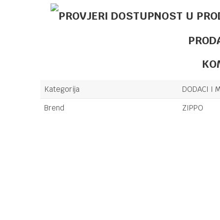
PROD
KO
Kategorija
DODACI I M
Brend
ZIPPO
Ime/Nadimak
Poruka