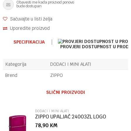
Obavesti me kada proizvod ponovo
bude dostupan
Sačuvajte u listi želja
Uporedite proizvod
SPECIFIKACIJA
PROVJERI DOSTUPNOST U PROD
Kategorija
DODACI I MINI ALATI
Brend
ZIPPO
Ime/Nadimak
SLIČNI PROIZVODI
Email
DODACI I MINI ALATI
ZIPPO UPALJAČ 24003ZL LOGO
78,90
KM
Poruka