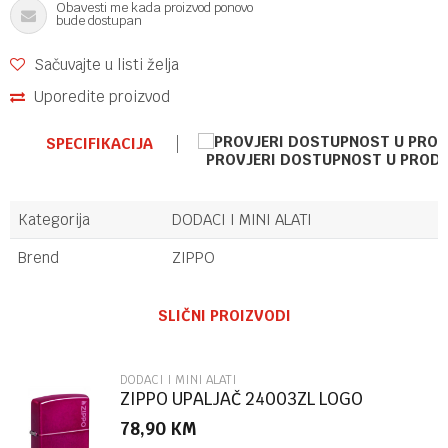
Obavesti me kada proizvod ponovo
bude dostupan
Sačuvajte u listi želja
Uporedite proizvod
SPECIFIKACIJA
PROVJERI DOSTUPNOST U PROD
Kategorija
DODACI I MINI ALATI
Brend
ZIPPO
Ime/Nadimak
SLIČNI PROIZVODI
Email
DODACI I MINI ALATI
ZIPPO UPALJAČ 24003ZL LOGO
78,90
KM
Poruka