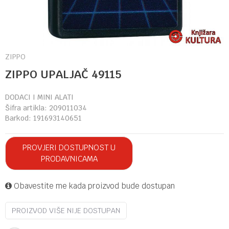
ZIPPO
ZIPPO UPALJAČ 49115
DODACI I MINI ALATI
Šifra artikla:
209011034
Barkod:
191693140651
PROVJERI DOSTUPNOST U
PRODAVNICAMA
Obavestite me kada proizvod bude dostupan
PROIZVOD VIŠE NIJE DOSTUPAN