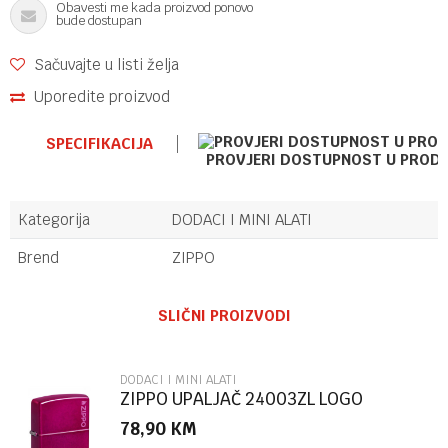
Obavesti me kada proizvod ponovo
bude dostupan
Sačuvajte u listi želja
Uporedite proizvod
SPECIFIKACIJA
PROVJERI DOSTUPNOST U PROD
Kategorija
DODACI I MINI ALATI
Brend
ZIPPO
Ime/Nadimak
SLIČNI PROIZVODI
Email
DODACI I MINI ALATI
ZIPPO UPALJAČ 24003ZL LOGO
78,90
KM
Poruka