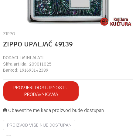
ZIPPO
ZIPPO UPALJAČ 49139
DODACI I MINI ALATI
Šifra artikla:
209011025
Barkod:
191693142389
PROVJERI DOSTUPNOST U
PRODAVNICAMA
Obavestite me kada proizvod bude dostupan
PROIZVOD VIŠE NIJE DOSTUPAN