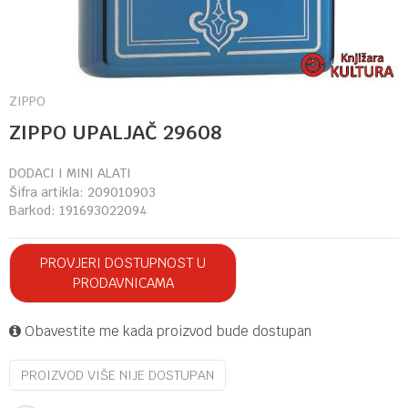
ZIPPO
ZIPPO UPALJAČ 29608
DODACI I MINI ALATI
Šifra artikla:
209010903
Barkod:
191693022094
PROVJERI DOSTUPNOST U
PRODAVNICAMA
Obavestite me kada proizvod bude dostupan
PROIZVOD VIŠE NIJE DOSTUPAN