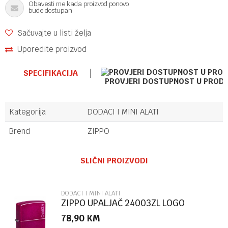
Obavesti me kada proizvod ponovo
bude dostupan
Sačuvajte u listi želja
Uporedite proizvod
SPECIFIKACIJA
PROVJERI DOSTUPNOST U PROD
Kategorija
DODACI I MINI ALATI
Brend
ZIPPO
Ime/Nadimak
SLIČNI PROIZVODI
Email
DODACI I MINI ALATI
ZIPPO UPALJAČ 24003ZL LOGO
78,90
KM
Poruka