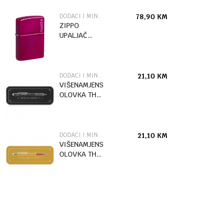
DODACI I MINI ALATI
78,90
KM
ZIPPO
UPALJAČ
24003ZL
LOGO
DODACI I MINI ALATI
21,10
KM
VIŠENAMJENSKA
OLOVKA THE
ARCHITECT
BLACK BOX
DODACI I MINI ALATI
21,10
KM
VIŠENAMJENSKA
OLOVKA THE
ARCHITECT
MULTICOLOR