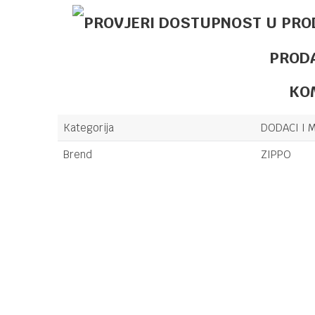
PROD
KO
Kategorija
DODACI I M
Brend
ZIPPO
Ime/Nadimak
Poruka