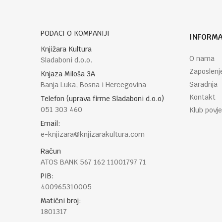
PODACI O KOMPANIJI
INFORMA
POŠALJI
Knjižara Kultura
O nama
Sladaboni d.o.o.
Zaposlenj
Knjaza Miloša 3A
Saradnja
Banja Luka, Bosna i Hercegovina
Kontakt
Telefon (uprava firme Sladaboni d.o.o)
051 303 460
Klub povje
Email:
e-knjizara@knjizarakultura.com
Račun
ATOS BANK 567 162 11001797 71
PIB:
400965310005
Matični broj:
1801317