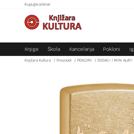
 10KM!
Kupujte online!
SIGURNO PLAĆANJE PLATNIM KARTICAMA!
Knjige
Škola
Kancelarija
Pokloni
I
Knjižara Kultura
Proizvodi
POKLONI
DODACI I MINI ALATI