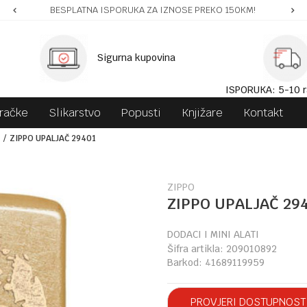
BESPLATNA ISPORUKA ZA IZNOSE PREKO 150KM!
Sigurna kupovina
ISPORUKA: 5-10 r
gračke
Slikarstvo
Popusti
Knjižare
Kontakt
ZIPPO UPALJAČ 29401
ZIPPO
ZIPPO UPALJAČ 29
DODACI I MINI ALATI
Šifra artikla:
209010892
Barkod:
41689119959
PROVJERI DOSTUPNOST