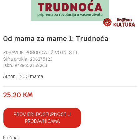
Od mama za mame 1: Trudnoća
ZDRAVLJE, PORODICA I ŽIVOTNI STIL
Šifra artikla:
206275123
Isbn:
9788652158263
Autor:
1200 mama
25,20
KM
PROVJERI DOSTUPNOST U
PRODAVNICAMA
Količina: