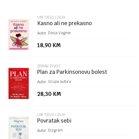
Email
UM TJELO I DUH
Kasno ali ne prekasno
Poruka
Darja Vagner
Autor :
18,90
KM
ZDRAV ŽIVOT
Plan za Parkinsonovu bolest
POŠALJI
Grupa autora
Autor :
28,30
KM
UM TJELO I DUH
Povratak sebi
Dizgram
Autor :