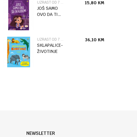
UZRAST OD 7 DO 9 GODINA
15,80
KM
JOŠ SAMO
OVO DA TI
KAŽEM
UZRAST OD 7 DO 9 GODINA
36,10
KM
SKLAPALICE-
ŽIVOTINJE
NEWSLETTER