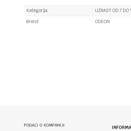
Kategorija
UZRAST OD 7 DO 
Brend
ODEON
Ime/Nadimak
Poruka
POŠALJI
PODACI O KOMPANIJI
INFORMA