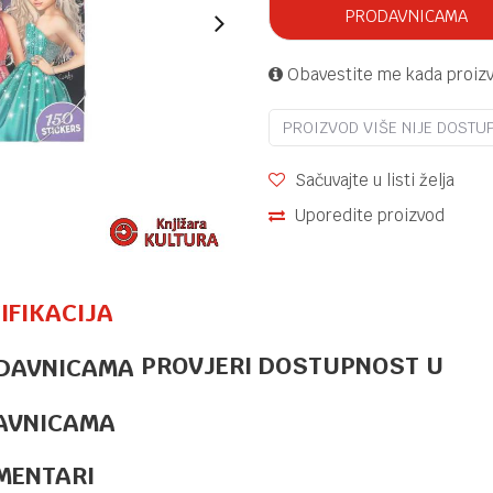
PRODAVNICAMA
Obavestite me kada proiz
PROIZVOD VIŠE NIJE DOSTU
Sačuvajte u listi želja
Uporedite proizvod
IFIKACIJA
PROVJERI DOSTUPNOST U
UZRAST OD 7 DO 9 GODINA
23,00
KM
PROBUDI SE
USPAVANA
AVNICAMA
LJEPOTICE-
PRIČA O
MENTARI
ODGOVORNOSTI