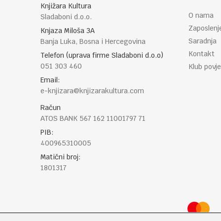
Knjižara Kultura
O nama
Sladaboni d.o.o.
Zaposlenj
Knjaza Miloša 3A
Saradnja
Banja Luka, Bosna i Hercegovina
Kontakt
Telefon (uprava firme Sladaboni d.o.o)
051 303 460
Klub povje
Email:
e-knjizara@knjizarakultura.com
Račun
ATOS BANK 567 162 11001797 71
PIB:
400965310005
Matični broj:
1801317