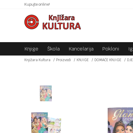
 10KM!
Kupujte online!
SIGURNO PLAĆANJE PLATNIM KARTICAMA!
Knjige
Škola
Kancelarija
Pokloni
I
Knjižara Kultura
Proizvodi
KNJIGE
DOMAĆE KNJIGE
DJE