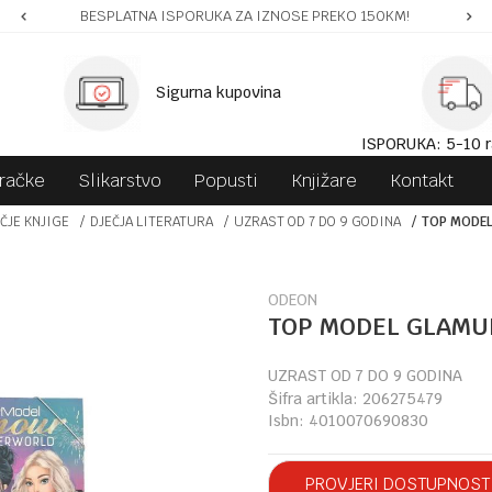
BESPLATNA ISPORUKA ZA IZNOSE PREKO 150KM!
Sigurna kupovina
ISPORUKA: 5-10 r
gračke
Slikarstvo
Popusti
Knjižare
Kontakt
ČJE KNJIGE
DJEČJA LITERATURA
UZRAST OD 7 DO 9 GODINA
TOP MODEL
ODEON
TOP MODEL GLAMUR
UZRAST OD 7 DO 9 GODINA
Šifra artikla:
206275479
Isbn:
4010070690830
PROVJERI DOSTUPNOST