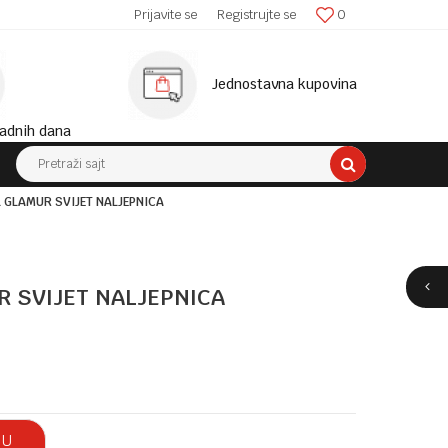
SIGURNA ISPORUKA!
Prijavite se
Registrujte se
0
MINIM
Jednostavna kupovina
adnih dana
Pretraži sajt
 GLAMUR SVIJET NALJEPNICA
 SVIJET NALJEPNICA
 U