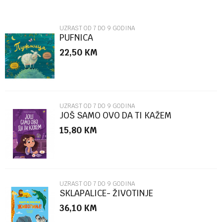
Email
UZRAST OD 7 DO 9 GODINA
PUFNICA
22,50
KM
Poruka
UZRAST OD 7 DO 9 GODINA
JOŠ SAMO OVO DA TI KAŽEM
15,80
KM
POŠALJI
UZRAST OD 7 DO 9 GODINA
SKLAPALICE- ŽIVOTINJE
36,10
KM