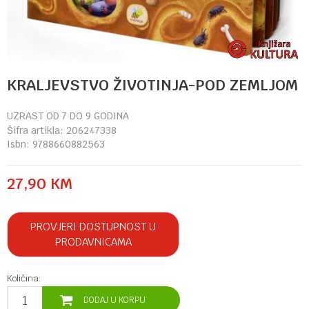
KRALJEVSTVO ŽIVOTINJA-POD ZEMLJOM
UZRAST OD 7 DO 9 GODINA
Šifra artikla:
206247338
Isbn:
9788660882563
27,90
KM
PROVJERI DOSTUPNOST U
PRODAVNICAMA
Količina:
DODAJ U KORPU