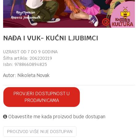
NAĐA I VUK- KUĆNI LJUBIMCI
UZRAST OD 7 DO 9 GODINA
Šifra artikla:
206220219
Isbn:
9788660894825
Autor:
Nikoleta Novak
PROVJERI DOSTUPNOST U
PRODAVNICAMA
Obavestite me kada proizvod bude dostupan
PROIZVOD VIŠE NIJE DOSTUPAN