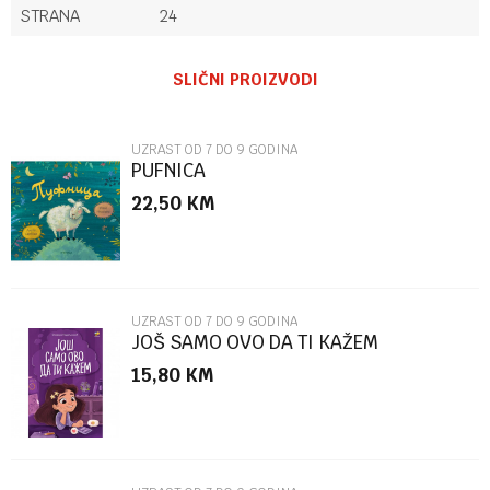
STRANA
24
Ime/Nadimak
SLIČNI PROIZVODI
Email
UZRAST OD 7 DO 9 GODINA
PUFNICA
22,50
KM
Poruka
UZRAST OD 7 DO 9 GODINA
JOŠ SAMO OVO DA TI KAŽEM
15,80
KM
POŠALJI