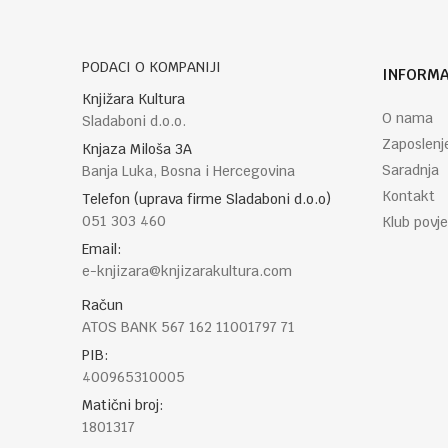
POŠALJI
PODACI O KOMPANIJI
INFORMA
Knjižara Kultura
O nama
Sladaboni d.o.o.
Zaposlenj
Knjaza Miloša 3A
Saradnja
Banja Luka, Bosna i Hercegovina
Kontakt
Telefon (uprava firme Sladaboni d.o.o)
051 303 460
Klub povje
Email:
e-knjizara@knjizarakultura.com
Račun
ATOS BANK 567 162 11001797 71
PIB:
400965310005
Matični broj:
1801317