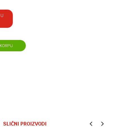
 U
 KORPU
SLIČNI PROIZVODI