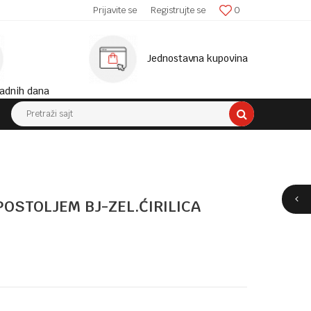
SIGURNA ISPORUKA!
Prijavite se
Registrujte se
0
MINIM
Jednostavna kupovina
adnih dana
Pretraži sajt
POSTOLJEM BJ-ZEL.ĆIRILICA