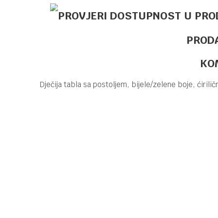
PROD
KO
Dječija tabla sa postoljem, bijele/zelene boje, ćirilič
Kategorija
TAB
Brend
PU
Ime/Nadimak
Poruka