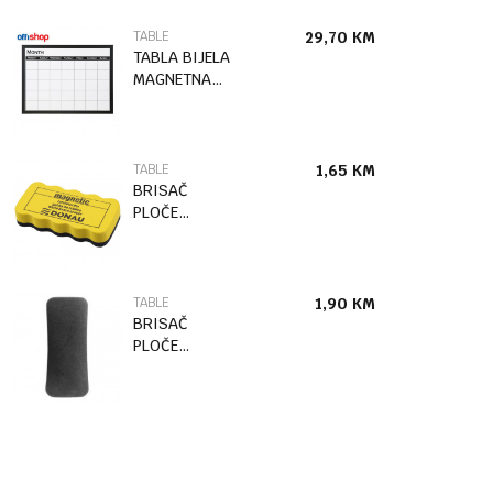
TABLE
29,70
KM
TABLA BIJELA
MAGNETNA
NEDELJNI
PLANER
48*65CM
OF496
TABLE
1,65
KM
BRISAČ
PLOČE
110*57*25mm
DONAU
TABLE
1,90
KM
BRISAČ
PLOČE
NEMAGNETNI
12,5x5x2,5cm