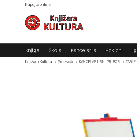
 10KM!
Kupujte online!
SIGURNO PLAĆANJE PLATNIM KARTICAMA!
Knjige
Škola
Kancelarija
Pokloni
I
Knjižara Kultura
Proizvodi
KANCELARIJSKI PRIBOR
TABLE