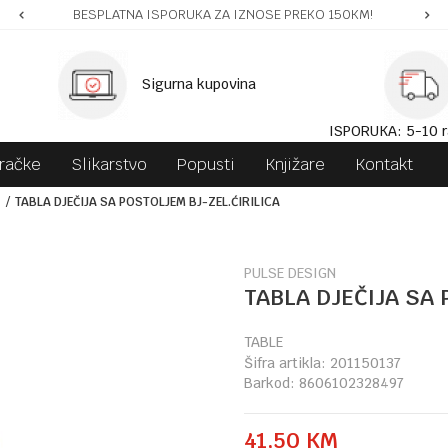
BESPLATNA ISPORUKA ZA IZNOSE PREKO 150KM!
Sigurna kupovina
ISPORUKA: 5-10 r
gračke
Slikarstvo
Popusti
Knjižare
Kontakt
TABLA DJEČIJA SA POSTOLJEM BJ-ZEL.ĆIRILICA
PULSE DESIGN
TABLA DJEČIJA SA 
TABLE
Šifra artikla:
201150137
Barkod:
8606102328497
41,50
KM